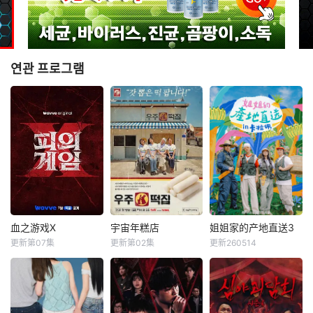
연관 프로그램
血之游戏X
宇宙年糕店
姐姐家的产地直送3
血之游戏X
宇宙年糕店
姐姐家的产地直送3
更新第07集
更新第02集
更新260514
李尚敏
洪榛浩
李恩智
金美贤
廉晶雅
朴俊勉
???
李泳知
金珍荣
&nbsp;&nbsp;&nb
&nbsp;&nbsp;&nb
sp;&nbsp;&nbsp;&
sp;&nbsp;&nbsp;&