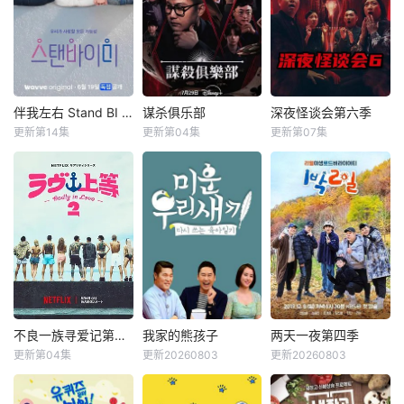
nbsp;&nbsp;&nbs
nbsp;&nbsp;&nbs
p;一场极限生存游
p;《Biong Biong地
戏，在脑力和体力
球游戏厅》衍生综
最强的玩家之间回
艺
归团战。
伴我左右 Stand BI Me
谋杀俱乐部
深夜怪谈会第六季
伴我左右 Stand BI Me
谋杀俱乐部
深夜怪谈会第六季
更新第14集
更新第04集
更新第07集
李相赫
沈昌珉
金九拉
金淑
&nbsp;&nbsp;&nb
崔杋圭
金浩英
sp;&nbsp;&nbsp;&
nbsp;&nbsp;&nbs
&nbsp;&nbsp;&nb
p;&nbsp;&nbsp;&n
sp;&nbsp;&nbsp;&
bsp;&nbsp;韩国首
nbsp;&nbsp;&nbs
部性别盲选约会真
p;&nbsp;电竞传奇
人秀，展现多样爱
Faker、东方神起
情的可能性。 他爱
的最强昌珉、TXT
她，他爱他，她爱
的杋圭等神级阵容
她。 是兄弟，是姐
破天荒集结，同场
妹，是情敌。 今天
大玩推理游戏！面
不良一族寻爱记第二季
我家的熊孩子
两天一夜第四季
不良一族寻爱记第二季
我家的熊孩子
两天一夜第四季
爱男人明天爱女
对真真假假的线索
更新第04集
更新20260803
更新20260803
山野仁
AK-69
申东烨
徐章勋
金钟民
文世允
人，今天是情敌明
和无处不在的心理
永野
韩惠轸
Se-yoon
天是恋人。
博弈，究竟谁能揭