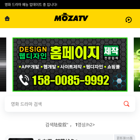
영화 드라마 예능 업데이트 중 입니다!
검색陆俊叙" ，
1
영상/h2>
更新第05集