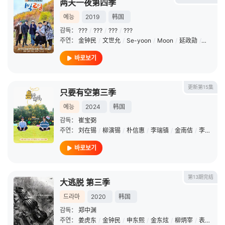
两天一夜第四季
예능
2019
韩国
감독：
???
/
???
/
???
/
???
주연：
金钟民
/
文世允
/
Se-yoon
/
Moon
/
延政勋
/
金宣虎
바로보기
更新第15集
只要有空第三季
예능
2024
韩国
감독：
崔宝弼
주연：
刘在锡
/
柳演锡
/
朴信惠
/
李瑞镇
/
金南佶
/
李荷妮
/
바로보기
第13期完结
大逃脱 第三季
드라마
2020
韩国
감독：
郑中渊
주연：
姜虎东
/
金钟民
/
申东熙
/
金东炫
/
柳炳宰
/
表志勋