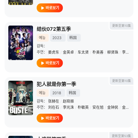
바로보기
更新至第10集
结伙072第五季
예능
2023
韩国
감독：
주연：
姜虎东
/
金英卓
/
车太贤
/
朴美善
/
柳贤珠
/
李京奎
/
바로보기
更新至第10集
犯人就是你第一季
예능
2018
韩国
감독：
张赫在
/
赵晓振
주연：
刘在石
/
李光洙
/
朴敏英
/
安在旭
/
金钟民
/
金世正
/
바로보기
更新至第53集