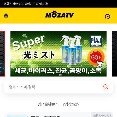
영화 드라마 예능 업데이트 중 입니다!
검색金钟民" ，
7
영상/h2>
更新20260803