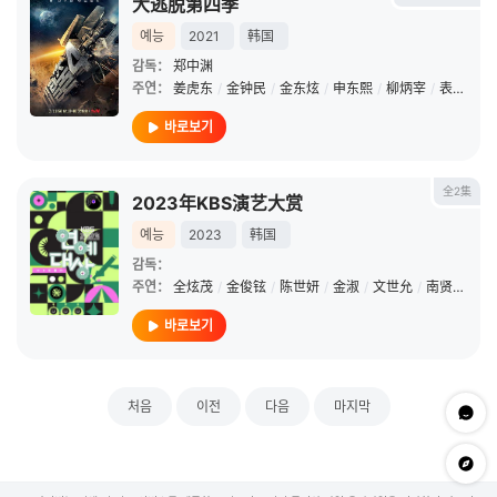
大逃脱第四季
예능
2021
韩国
감독：
郑中渊
주연：
姜虎东
/
金钟民
/
金东炫
/
申东熙
/
柳炳宰
/
表志勋
바로보기
全2集
2023年KBS演艺大赏
예능
2023
韩国
감독：
주연：
全炫茂
/
金俊铉
/
陈世妍
/
金淑
/
文世允
/
南贤俊
/
朴
바로보기
처음
이전
다음
마지막
문의하
app