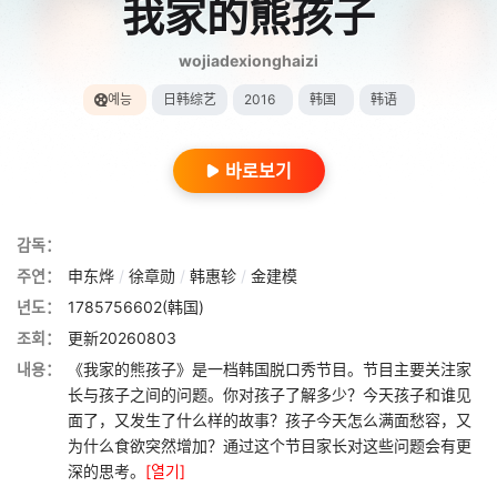
我家的熊孩子
wojiadexionghaizi
예능
日韩综艺
2016
韩国
韩语
바로보기
감독：
주연：
申东烨
/
徐章勋
/
韩惠轸
/
金建模
년도：
1785756602(韩国)
조회：
更新20260803
내용：
《我家的熊孩子》是一档韩国脱口秀节目。节目主要关注家
长与孩子之间的问题。你对孩子了解多少？今天孩子和谁见
面了，又发生了什么样的故事？孩子今天怎么满面愁容，又
为什么食欲突然增加？通过这个节目家长对这些问题会有更
深的思考。
[열기]