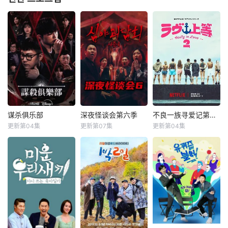
谋杀俱乐部
深夜怪谈会第六季
不良一族寻爱记第二季
谋杀俱乐部
深夜怪谈会第六季
不良一族寻爱记第二季
更新第04集
更新第07集
更新第04集
李相赫
沈昌珉
金九拉
金淑
山野仁
AK-69
崔杋圭
金浩英
永野
&nbsp;&nbsp;&nb
&nbsp;&nbsp;&nb
sp;&nbsp;&nbsp;&
sp;&nbsp;&nbsp;&
nbsp;&nbsp;&nbs
nbsp;&nbsp;&nbs
p;&nbsp;电竞传奇
p;&nbsp;本季将舞
Faker、东方神起
台搬到了阳光明媚
的最强昌珉、TXT
的冲绳，来自日本
的杋圭等神级阵容
各地的暴走族与不