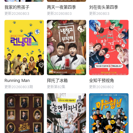
破天荒集结，同场
良男女齐聚新学
大玩推理游戏！面
校。他们将带着各
我家的熊孩子
两天一夜第四季
刘在街头第四季
我家的熊孩子
两天一夜第四季
刘在街头第四季
对真真假假的线索
自复杂的过去在海
更新20260803
更新20260803
更新260803
申东烨
徐章勋
金钟民
文世允
刘在石
河智苑
和无处不在的心理
边展开共同生活，
韩惠轸
Se-yoon
博弈，究竟谁能揭
不仅直面碰撞的火
开真相？
花与羁绊，也在真
《我家的熊孩子》
韩国KBS电视台综
挚的恋爱中寻求“人
是一档韩国脱口秀
艺节目，也是该台
生重启”的蜕变。
节目。节目主要关
Happy Sunday的
注家长与孩子之间
长寿环节之一。标
的问题。你对孩子
榜真实野生道路真
了解多少？今天孩
人秀，描绘6个男
子和谁见面了，又
人横冲直撞背包旅
发生了什么样的故
行的旅行综艺节
事？孩子今天怎么
目。 该节
Running Man
拜托了冰箱
全知干预视角
Running Man
拜托了冰箱
全知干预视角
满面愁容，又为什
目于2007年8月5
更新20260803期
更新第82集
更新20260802
刘在石
河东勋
郑亨敦
金成柱
李英子
金生珉
么食欲突然增加？
日开播，2019年3
李光洙
郑佳恩
全炫茂
通过这个节目家长
月两天一夜第三季
对这些问题会有更
结束后，于2019年
Running Man是韩
《拜托了冰箱》节
《全知干预视角 》
深的思考。
12月8日播出第四
国SBS电视台周末
目方式是嘉宾和自
为韩国MBC于201
季。 节目每周
娱乐节目《星期天
己家里的冰箱一起
7年11月29日与30
日下午6点30分
真好》新的版块，
到节目现场，六位
日，试播的全新综
（韩国时间）播
是韩国著名主持人
厨师直接使用冰箱
艺节目，由李英