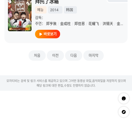
拜托了冰箱
예능
2014
韩国
감독：
주연：
郑亨敦
/
金成柱
/
郑佳恩
/
花耀飞
/
洪锡天
/
金风
/
安
바로보기
처음
이전
다음
마지막
모자티비는 검색 및 링크 서비스를 제공하고 있으며 그어떤 동영상 파일,음악파일을 저장하지 않으며
해당 링크에 대한 편집,수정도 진행하지 않습니다.
문의하
app