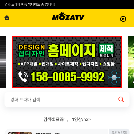
영화 드라마 예능 업데이트 중 입니다!
검색崔贤锡" ，
1
영상/h2>
更新第82集