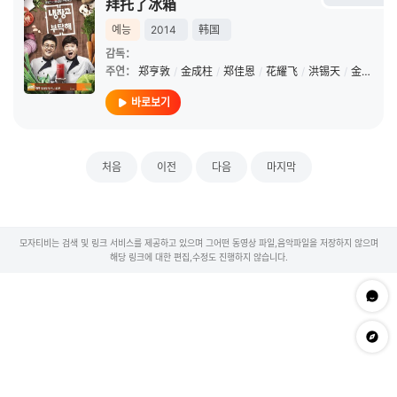
拜托了冰箱
예능
2014
韩国
감독：
주연：
郑亨敦
/
金成柱
/
郑佳恩
/
花耀飞
/
洪锡天
/
金风
/
安
바로보기
처음
이전
다음
마지막
모자티비는 검색 및 링크 서비스를 제공하고 있으며 그어떤 동영상 파일,음악파일을 저장하지 않으며
해당 링크에 대한 편집,수정도 진행하지 않습니다.
문의하
app