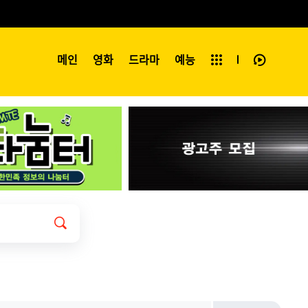
예능
메인
영화
전체보기
드라마
예능