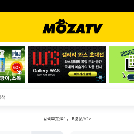
검색申东烨" ，
5
영상/h2>