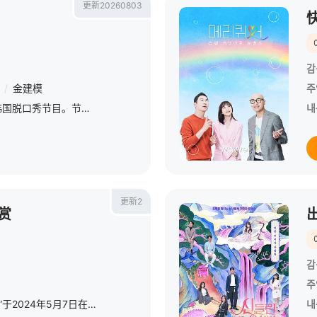
更新20260803
감
/
金建模
주
《我家的熊孩子》是一档韩国脱口秀节目。节目主要关注家长与孩子之间的问题。你对孩子了解多少？今天孩子和谁见面了，又发生了什么样的故事？孩子今天怎么满面愁容，又为什么食欲突然增加？通过这个节目家长对这些问
내
更新2
赏
감
주
“第60届韩国百想艺术大赏”于2024年5月7日在韩国首尔江南区COEX举行，JTBC、JTBC2、JTBC4将同步直播
내