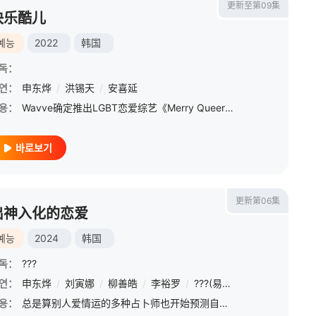
更新至第09集
快乐酷儿
예능
2022
韩国
독：
연：
申东烨
/
洪锡天
/
安喜延
용：
Wavve确定推出LGBT恋爱综艺《Merry Queer》，将会展示LGBT群体在面对恋爱关系时的挑战和考验。
바로보기
更新第06集
出神入化的恋爱
예능
2024
韩国
독：
???
연：
申东烨
/
刘寅娜
/
柳善皓
/
李裕罗
/
???(易算师)
용：
总是算别人爱情运的多种占卜师也开始预测自己的爱情运。八名年轻男女的心被错杂的爱情线穿连！在不可避免的命运和本能吸引之间，他们能否找到命定的伴侣呢？别有玄学感官和直觉的神奇爱情真人秀！