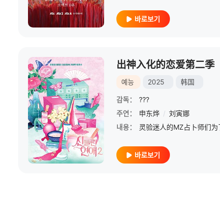
바로보기
出神入化的恋爱第二季
예능
2025
韩国
감독：
???
주연：
申东烨
/
刘寅娜
내용：
바로보기