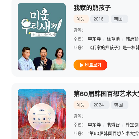
我家的熊孩子
예능
2016
韩国
감독：
주연：
申东烨
/
徐章勋
/
韩惠轸
내용：
바로보기
第60届韩国百想艺术大
예능
2024
韩国
감독：
주연：
申东烨
/
裴秀智
/
朴宝剑
내용：