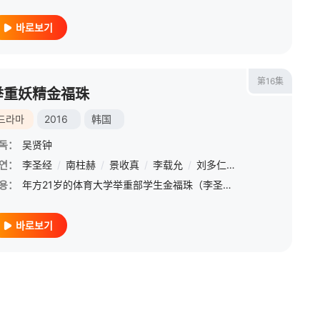
바로보기
第16集
举重妖精金福珠
드라마
2016
韩国
독：
吴贤钟
연：
李圣经
/
南柱赫
/
景收真
/
李载允
/
刘多仁
/
安吉江
/
金宰铉
용：
年方21岁的体育大学举重部学生金福珠（李圣经饰）是一个努力向着梦想和目标奔跑的女孩，虽然看起来非常轻率，但却有一颗柔软的玻璃心。在机缘巧合之下，她遇到同校游泳部的男同学郑俊亨（南柱赫饰），一个不太走运
바로보기