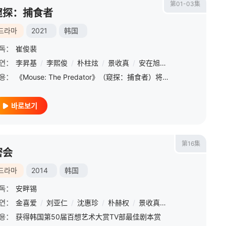
第01-03集
窥探：捕食者
드라마
2021
韩国
독：
崔俊裴
연：
李昇基
/
李熙俊
/
朴柱炫
/
景收真
/
安在旭
/
金贞兰
/
权华焕
용：
《Mouse: The Predator》（窥探：捕食者）将从捕食者郑在勋／郑正直(音：郑巴凛)的视角，以顺向时间轴回顾武镇连环杀人事件的始末。
바로보기
第16集
密会
드라마
2014
韩国
독：
安畔锡
연：
金喜爱
/
刘亚仁
/
沈惠珍
/
朴赫权
/
景收真
/
金惠恩
/
金昌完
용：
获得韩国第50届百想艺术大赏TV部最佳剧本赏