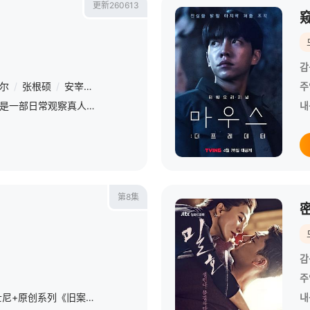
更新260613
감
尔
/
张根硕
/
安宰贤
/
景收真
주
&nbsp;《旧基洞Friends》是一部日常观察真人秀，讲述了长期独自生活的个性很强的同龄单身们同屋檐生活。
내
第8集
감
주
更庞大的阴谋与追击！迪士尼+原创系列《旧案寻凶 》第二季回归了！
내