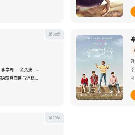
第08集
감
李学周
/
金弘波
/
金太勋
/
琴光山
/
金敏载
/
吴代焕
주
此剧讲述了即将退休的警察隐藏真面目与追踪自己的可疑男人展开刺激神经战的故事。
내
第20集