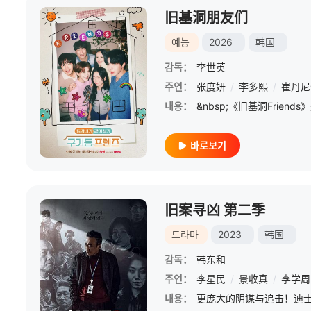
旧基洞朋友们
예능
2026
韩国
감독：
李世英
주연：
张度妍
/
李多熙
/
崔丹尼
내용：
바로보기
旧案寻凶 第二季
드라마
2023
韩国
감독：
韩东和
주연：
李星民
/
景收真
/
李学周
내용：