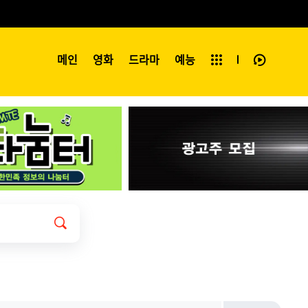
예능
메인
영화
전체보기
드라마
예능