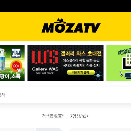
검색景收真" ，
7
영상/h2>