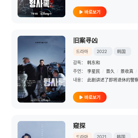
바로보기
旧案寻凶
드라마
2022
韩国
감독：
韩东和
주연：
李星民
/
晋久
/
景收真
/
내용：
바로보기
窥探
드라마
2021
韩国