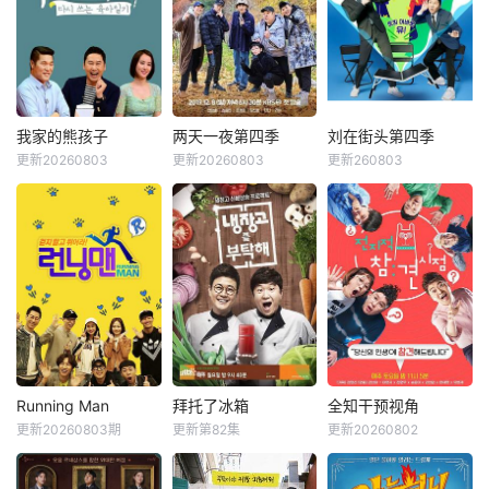
nbsp;&nbsp;&nbs
nbsp;&nbsp;&nbs
p;&nbsp;电竞传奇
p;&nbsp;本季将舞
Faker、东方神起
台搬到了阳光明媚
的最强昌珉、TXT
的冲绳，来自日本
的杋圭等神级阵容
各地的暴走族与不
破天荒集结，同场
良男女齐聚新学
大玩推理游戏！面
校。他们将带着各
我家的熊孩子
两天一夜第四季
刘在街头第四季
我家的熊孩子
两天一夜第四季
刘在街头第四季
对真真假假的线索
自复杂的过去在海
更新20260803
更新20260803
更新260803
申东烨
徐章勋
金钟民
文世允
刘在石
河智苑
和无处不在的心理
边展开共同生活，
韩惠轸
Se-yoon
博弈，究竟谁能揭
不仅直面碰撞的火
开真相？
花与羁绊，也在真
《我家的熊孩子》
韩国KBS电视台综
挚的恋爱中寻求“人
是一档韩国脱口秀
艺节目，也是该台
生重启”的蜕变。
节目。节目主要关
Happy Sunday的
注家长与孩子之间
长寿环节之一。标
的问题。你对孩子
榜真实野生道路真
了解多少？今天孩
人秀，描绘6个男
子和谁见面了，又
人横冲直撞背包旅
发生了什么样的故
行的旅行综艺节
事？孩子今天怎么
目。 该节
Running Man
拜托了冰箱
全知干预视角
Running Man
拜托了冰箱
全知干预视角
满面愁容，又为什
目于2007年8月5
更新20260803期
更新第82集
更新20260802
刘在石
河东勋
郑亨敦
金成柱
李英子
金生珉
么食欲突然增加？
日开播，2019年3
李光洙
郑佳恩
全炫茂
通过这个节目家长
月两天一夜第三季