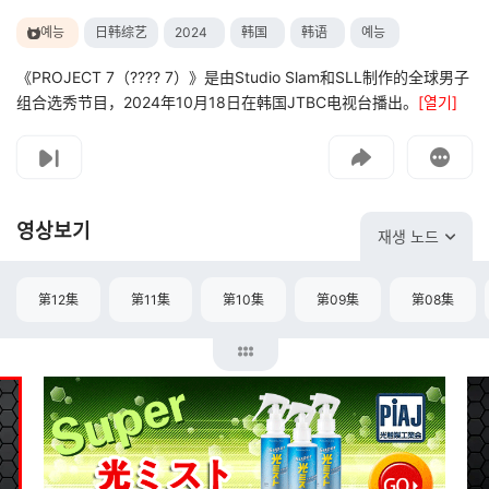
예능
日韩综艺
2024
韩国
韩语
예능
《PROJECT 7（???? 7）》是由Studio Slam和SLL制作的全球男子
组合选秀节目，2024年10月18日在韩国JTBC电视台播出。
[열기]
고객센터
문의하기
영상보기
재생 노드
第12集
第11集
第10集
第09集
第08集