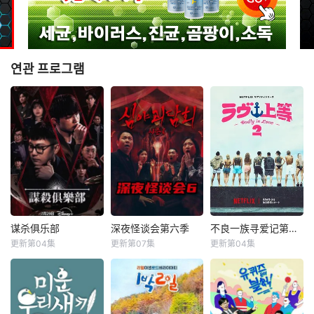
연관 프로그램
谋杀俱乐部
深夜怪谈会第六季
不良一族寻爱记第二季
谋杀俱乐部
深夜怪谈会第六季
不良一族寻爱记第二季
更新第04集
更新第07集
更新第04集
李相赫
沈昌珉
金九拉
金淑
山野仁
AK-69
崔杋圭
金浩英
永野
&nbsp;&nbsp;&nb
&nbsp;&nbsp;&nb
sp;&nbsp;&nbsp;&
sp;&nbsp;&nbsp;&