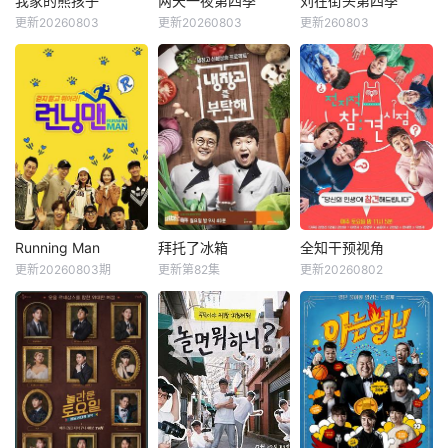
我家的熊孩子
两天一夜第四季
刘在街头第四季
我家的熊孩子
两天一夜第四季
刘在街头第四季
对真真假假的线索
自复杂的过去在海
更新20260803
更新20260803
更新260803
申东烨
徐章勋
金钟民
文世允
刘在石
河智苑
和无处不在的心理
边展开共同生活，
韩惠轸
Se-yoon
博弈，究竟谁能揭
不仅直面碰撞的火
开真相？
花与羁绊，也在真
《我家的熊孩子》
韩国KBS电视台综
挚的恋爱中寻求“人
是一档韩国脱口秀
艺节目，也是该台
生重启”的蜕变。
节目。节目主要关
Happy Sunday的
注家长与孩子之间
长寿环节之一。标
的问题。你对孩子
榜真实野生道路真
了解多少？今天孩
人秀，描绘6个男
子和谁见面了，又
人横冲直撞背包旅
发生了什么样的故
行的旅行综艺节
事？孩子今天怎么
目。 该节
Running Man
拜托了冰箱
全知干预视角
Running Man
拜托了冰箱
全知干预视角
满面愁容，又为什
目于2007年8月5
更新20260803期
更新第82集
更新20260802
刘在石
河东勋
郑亨敦
金成柱
李英子
金生珉
么食欲突然增加？
日开播，2019年3
李光洙
郑佳恩
全炫茂
通过这个节目家长
月两天一夜第三季
对这些问题会有更
结束后，于2019年
Running Man是韩
《拜托了冰箱》节
《全知干预视角 》
深的思考。
12月8日播出第四
国SBS电视台周末
目方式是嘉宾和自
为韩国MBC于201
季。 节目每周
娱乐节目《星期天
己家里的冰箱一起
7年11月29日与30
日下午6点30分
真好》新的版块，
到节目现场，六位
日，试播的全新综
（韩国时间）播
是韩国著名主持人
厨师直接使用冰箱
艺节目，由李英
出。
刘在石自“家族诞
里的原材料，用最
子、金生珉、全炫