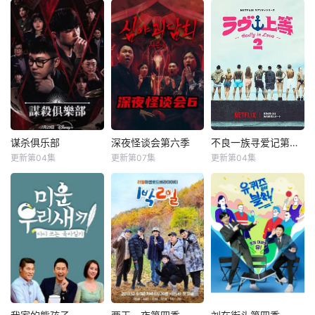
谋杀俱乐部
深夜怪谈会第六季
不良一族寻爱记第二季
谋杀俱乐部
深夜怪谈会第六季
不良一族寻爱记第二季
更新第04集
更新第07集
更新第04集
李相赫
沈昌珉
金九拉
金淑
山野仁
AK-69
崔杋圭
金浩英
永野
&nbsp;&nbsp;&nb
&nbsp;&nbsp;&nb
sp;&nbsp;&nbsp;&
sp;&nbsp;&nbsp;&
nbsp;&nbsp;&nbs
nbsp;&nbsp;&nbs
p;&nbsp;电竞传奇
p;&nbsp;本季将舞
Faker、东方神起
台搬到了阳光明媚
的最强昌珉、TXT
的冲绳，来自日本
的杋圭等神级阵容
各地的暴走族与不
破天荒集结，同场
良男女齐聚新学
大玩推理游戏！面
校。他们将带着各