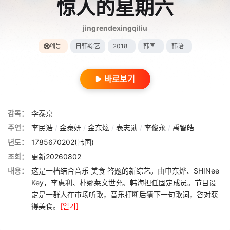
惊人的星期六
jingrendexingqiliu
예능
日韩综艺
2018
韩国
韩语
바로보기
감독：
李泰京
주연：
李民浩
/
金泰妍
/
金东炫
/
表志勋
/
李俊永
/
禹智皓
년도：
1785670202(韩国)
조회：
更新20260802
내용：
这是一档结合音乐 美食 答题的新综艺。由申东烨、SHINee
Key，李惠利、朴娜莱文世允、韩海担任固定成员。节目设
定是一群人在市场听歌，音乐打断后猜下一句歌词，答对获
得美食。
[열기]