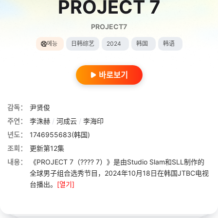
PROJECT 7
PROJECT7
예능
日韩综艺
2024
韩国
韩语
바로보기
감독：
尹贤俊
주연：
李洙赫
/
河成云
/
李海印
년도：
1746955683(韩国)
조회：
更新第12集
내용：
《PROJECT 7（???? 7）》是由Studio Slam和SLL制作的
全球男子组合选秀节目，2024年10月18日在韩国JTBC电视
台播出。
[열기]