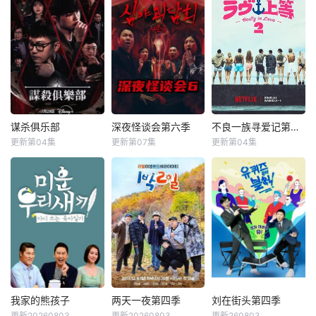
谋杀俱乐部
深夜怪谈会第六季
不良一族寻爱记第二季
谋杀俱乐部
深夜怪谈会第六季
不良一族寻爱记第二季
更新第04集
更新第07集
更新第04集
李相赫
沈昌珉
金九拉
金淑
山野仁
AK-69
崔杋圭
金浩英
永野
&nbsp;&nbsp;&nb
&nbsp;&nbsp;&nb
sp;&nbsp;&nbsp;&
sp;&nbsp;&nbsp;&
nbsp;&nbsp;&nbs
nbsp;&nbsp;&nbs
p;&nbsp;电竞传奇
p;&nbsp;本季将舞
Faker、东方神起
台搬到了阳光明媚
的最强昌珉、TXT
的冲绳，来自日本
的杋圭等神级阵容
各地的暴走族与不
破天荒集结，同场
良男女齐聚新学
大玩推理游戏！面
校。他们将带着各
我家的熊孩子
两天一夜第四季
刘在街头第四季
我家的熊孩子
两天一夜第四季
刘在街头第四季
对真真假假的线索
自复杂的过去在海
更新20260803
更新20260803
更新260803