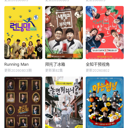
申东烨
徐章勋
金钟民
文世允
刘在石
河智苑
和无处不在的心理
边展开共同生活，
韩惠轸
Se-yoon
博弈，究竟谁能揭
不仅直面碰撞的火
开真相？
花与羁绊，也在真
《我家的熊孩子》
韩国KBS电视台综
挚的恋爱中寻求“人
是一档韩国脱口秀
艺节目，也是该台
生重启”的蜕变。
节目。节目主要关
Happy Sunday的
注家长与孩子之间
长寿环节之一。标
的问题。你对孩子
榜真实野生道路真
了解多少？今天孩
人秀，描绘6个男
子和谁见面了，又
人横冲直撞背包旅
发生了什么样的故
行的旅行综艺节
事？孩子今天怎么
目。 该节
Running Man
拜托了冰箱
全知干预视角
Running Man
拜托了冰箱
全知干预视角
满面愁容，又为什
目于2007年8月5
更新20260803期
更新第82集
更新20260802
刘在石
河东勋
郑亨敦
金成柱
李英子
金生珉
么食欲突然增加？
日开播，2019年3
李光洙
郑佳恩
全炫茂
通过这个节目家长
月两天一夜第三季
对这些问题会有更
结束后，于2019年
Running Man是韩
《拜托了冰箱》节
《全知干预视角 》
深的思考。
12月8日播出第四
国SBS电视台周末
目方式是嘉宾和自
为韩国MBC于201
季。 节目每周
娱乐节目《星期天
己家里的冰箱一起
7年11月29日与30
日下午6点30分
真好》新的版块，
到节目现场，六位
日，试播的全新综
（韩国时间）播
是韩国著名主持人
厨师直接使用冰箱
艺节目，由李英
出。
刘在石自“家族诞
里的原材料，用最
子、金生珉、全炫
生”第一季结束后时
常见的食材在15分
茂、宋恩伊、梁世