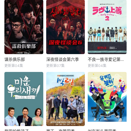
谋杀俱乐部
深夜怪谈会第六季
不良一族寻爱记第二季
谋杀俱乐部
深夜怪谈会第六季
不良一族寻爱记第二季
更新第04集
更新第07集
更新第04集
李相赫
沈昌珉
金九拉
金淑
山野仁
AK-69
崔杋圭
金浩英
永野
&nbsp;&nbsp;&nb
&nbsp;&nbsp;&nb
sp;&nbsp;&nbsp;&
sp;&nbsp;&nbsp;&
nbsp;&nbsp;&nbs
nbsp;&nbsp;&nbs
p;&nbsp;电竞传奇
p;&nbsp;本季将舞
Faker、东方神起
台搬到了阳光明媚
的最强昌珉、TXT
的冲绳，来自日本
的杋圭等神级阵容
各地的暴走族与不
破天荒集结，同场
良男女齐聚新学
大玩推理游戏！面
校。他们将带着各