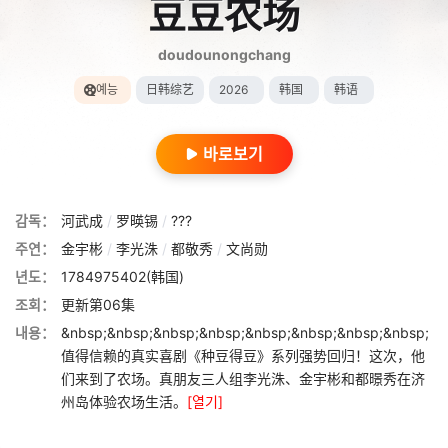
豆豆农场
doudounongchang
예능
日韩综艺
2026
韩国
韩语
바로보기
감독：
河武成
/
罗暎锡
/
???
주연：
金宇彬
/
李光洙
/
都敬秀
/
文尚勋
년도：
1784975402(韩国)
조회：
更新第06集
내용：
&nbsp;&nbsp;&nbsp;&nbsp;&nbsp;&nbsp;&nbsp;&nbsp;
值得信赖的真实喜剧《种豆得豆》系列强势回归！这次，他
们来到了农场。真朋友三人组李光洙、金宇彬和都暻秀在济
州岛体验农场生活。
[열기]