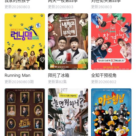
我家的熊孩子
两天一夜第四季
刘在街头第四季
我家的熊孩子
两天一夜第四季
刘在街头第四季
对真真假假的线索
自复杂的过去在海
更新20260803
更新20260803
更新260803
申东烨
徐章勋
金钟民
文世允
刘在石
河智苑
和无处不在的心理
边展开共同生活，
韩惠轸
Se-yoon
博弈，究竟谁能揭
不仅直面碰撞的火
开真相？
花与羁绊，也在真
《我家的熊孩子》
韩国KBS电视台综
挚的恋爱中寻求“人
是一档韩国脱口秀
艺节目，也是该台
生重启”的蜕变。
节目。节目主要关
Happy Sunday的
注家长与孩子之间
长寿环节之一。标
的问题。你对孩子
榜真实野生道路真
了解多少？今天孩
人秀，描绘6个男
子和谁见面了，又
人横冲直撞背包旅
发生了什么样的故
行的旅行综艺节
事？孩子今天怎么
目。 该节
Running Man
拜托了冰箱
全知干预视角
Running Man
拜托了冰箱
全知干预视角
满面愁容，又为什
目于2007年8月5
更新20260803期
更新第82集
更新20260802
刘在石
河东勋
郑亨敦
金成柱
李英子
金生珉
么食欲突然增加？
日开播，2019年3
李光洙
郑佳恩
全炫茂
通过这个节目家长
月两天一夜第三季
对这些问题会有更
结束后，于2019年
Running Man是韩
《拜托了冰箱》节
《全知干预视角 》
深的思考。
12月8日播出第四
国SBS电视台周末
目方式是嘉宾和自
为韩国MBC于201
季。 节目每周
娱乐节目《星期天
己家里的冰箱一起
7年11月29日与30
日下午6点30分
真好》新的版块，
到节目现场，六位
日，试播的全新综
（韩国时间）播
是韩国著名主持人
厨师直接使用冰箱
艺节目，由李英
出。
刘在石自“家族诞
里的原材料，用最
子、金生珉、全炫