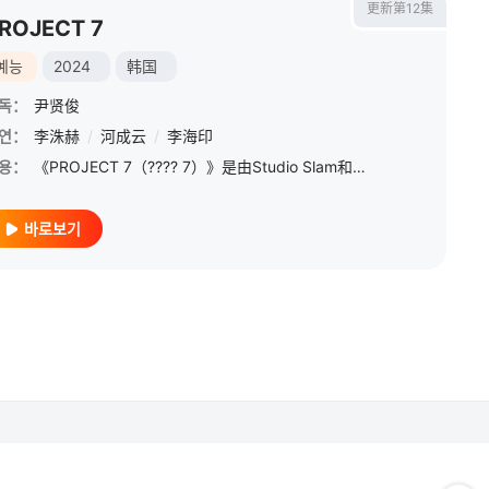
更新第12集
ROJECT 7
예능
2024
韩国
독：
尹贤俊
연：
裴珍映
李洙赫
/
李大辉
/
河成云
/
赖冠霖
/
李海印
용：
《PROJECT 7（???? 7）》是由Studio Slam和SLL制作的全球男子组合选秀节目，2024年10月18日在韩国JTBC电视台播出。
바로보기