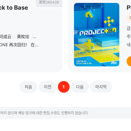
更新260428
k to Base
P
감
河成云
/
黄旼炫
/
邕圣祐
/
金在奂
/
姜丹尼尔
/
朴志训
/
朴佑镇
/
주
跨越7年的时光，WANNA ONE 再次回归！ 在充满WANNA ONE 浪漫的全新基地，WANNA ONE 的故事再次开始。 會在各自位置上以“我&quot;的身份活动的成员们，如今再次相聚
내
처음
이전
1
다음
마지막
하지 않으며 해당 링크에 대한 편집,수정도 진행하지 않습니다.