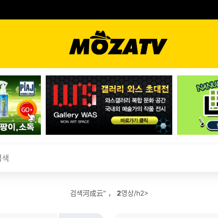
검색河成云" ，
2
영상/h2>