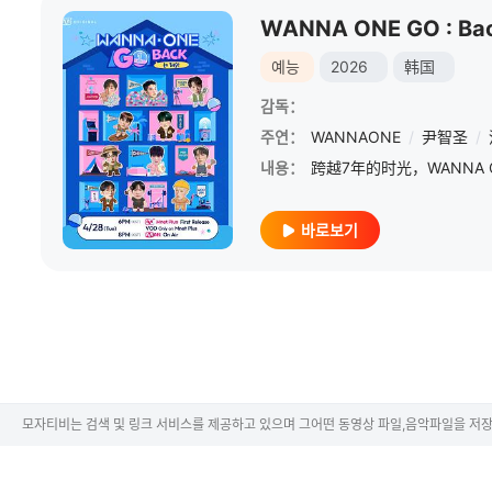
WANNA ONE GO : Bac
예능
2026
韩国
감독：
주연：
WANNAONE
/
尹智圣
/
내용：
바로보기
모자티비는 검색 및 링크 서비스를 제공하고 있으며 그어떤 동영상 파일,음악파일을 저장