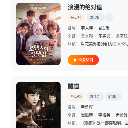
浪漫的绝对值
드라마
2026
감독：
李太坤
/
김준형
주연：
金香起
/
车学沇
/
金宰铉
내용：
바로보기
隧道
드라마
2017
韩国
감독：
申勇辉
주연：
崔振赫
/
李裕英
/
尹贤旻
내용：