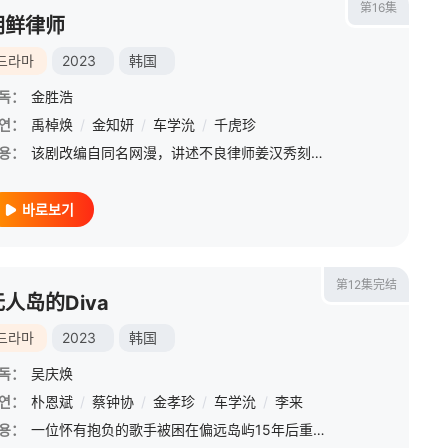
第16集
朝鲜律师
드라마
2023
韩国
독：
金胜浩
연：
禹棹焕
/
金知妍
/
车学沇
/
千虎珍
용：
该剧改编自同名网漫，讲述不良律师姜汉秀刻意诉讼、利用受害者的心，却意外成为百姓的恩人，并被推崇为英雄，最终成长为真正的正义律师的痛快且温暖的故事。
바로보기
第12集完结
无人岛的Diva
드라마
2023
韩国
독：
吴庆焕
朱虎
연：
朴恩斌
/
金民尚
/
蔡钟协
/
卢泰烨
/
金孝珍
/
赵胜渊
/
车学沇
/
徐恩雅
/
李来
/
全镇基
용：
一位怀有抱负的歌手被困在偏远岛屿15年后重新回归社会，不顾一切地追寻她成为歌后的梦想。