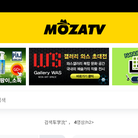
검색车学沇" ，
4
영상/h2>