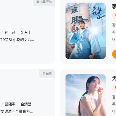
第16集完结
감
/
孙正赫
/
金东圭
주
以花美男老师们为主人公写19禁BL小说的女高中生喜欢上了数学老师，成为主人公的青春浪漫喜剧成长故事。
내
第16集
감
/
曹熙奉
/
金炳哲
/
姜其永
/
李诗雅
/
车学沇
/
文淑
/
许成泰
/
楊
주
《隧道》是一部穿越剧，主要讲述一个警察为了救女儿，从过去（1986年）穿越到现在（2016年）发生的故事，他每到一个地方都会发生横冲直撞的事情，剧中将会展现一个过去的男警察土里土气的漂流记故事。此剧由
내