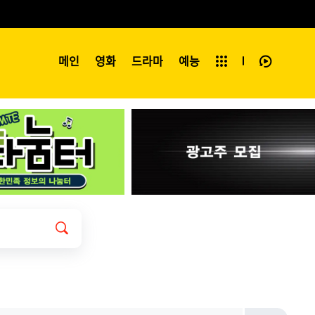
예능
메인
영화
전체보기
드라마
예능