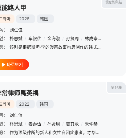
第8集完结
超能路人甲
드라마
2026
韩国
독：
刘仁值
연：
朴恩斌
/
车银优
/
金海淑
/
孙贤周
/
林成宰
/
崔大勋
/
裴奈拏
용：
该剧是根据斯坦·李的漫画故事构思创作的韩式英雄剧。讲述世界末日论得势的99年，因为意外事件得到超能力的小区傻瓜们与威胁海城市的坏蛋对抗，发生的超能力搞笑动作冒险剧。
바로보기
第16集
非常律师禹英禑
드라마
2022
韩国
독：
刘仁值
연：
朴恩斌
/
姜泰伍
/
孙贤周
/
姜其永
/
朱仲赫
용：
作为顶级律所的新人和女性自闭症患者，才华横溢的律师禹英禑应对着法庭内外的各种挑战。