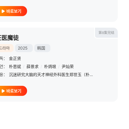
바로보기
第8集完结
狂医魔徒
드라마
2025
韩国
독：
金正贤
연：
朴恩斌
/
薛景求
/
朴炳垠
/
尹灿荣
용：
沉迷研究大脑的天才神经外科医生郑世玉（朴恩斌 饰），因一次严重纠纷被吊销医生执照，更被恩师崔德熙（薛景求 饰）背弃，两人从此反目成仇！而世玉更沦为黑市医生，从此将人命玩弄于手术刀之中。
바로보기