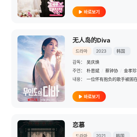
바로보기
无人岛的Diva
드라마
2023
韩国
감독：
吴庆焕
주연：
朴恩斌
/
蔡钟协
/
金孝珍
내용：
바로보기
恋慕
드라마
2021
韩国