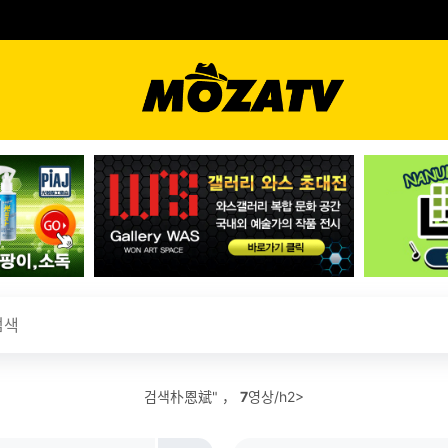
검색朴恩斌" ，
7
영상/h2>