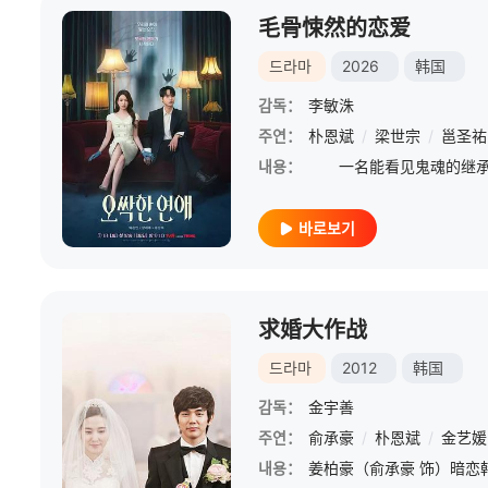
毛骨悚然的恋爱
드라마
2026
韩国
감독：
李敏洙
주연：
朴恩斌
/
梁世宗
/
邕圣祐
내용：
바로보기
求婚大作战
드라마
2012
韩国
감독：
金宇善
주연：
俞承豪
/
朴恩斌
/
金艺媛
내용：