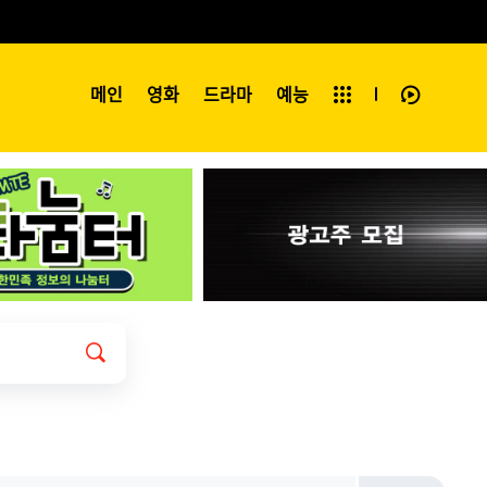
예능
메인
영화
전체보기
드라마
예능