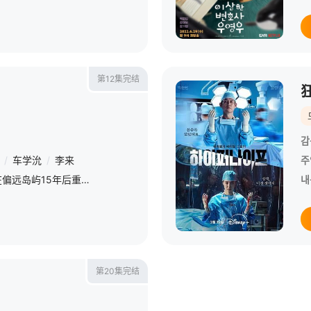
第12集完结
감
/
车学沇
/
李来
주
一位怀有抱负的歌手被困在偏远岛屿15年后重新回归社会，不顾一切地追寻她成为歌后的梦想。
내
第20集完结