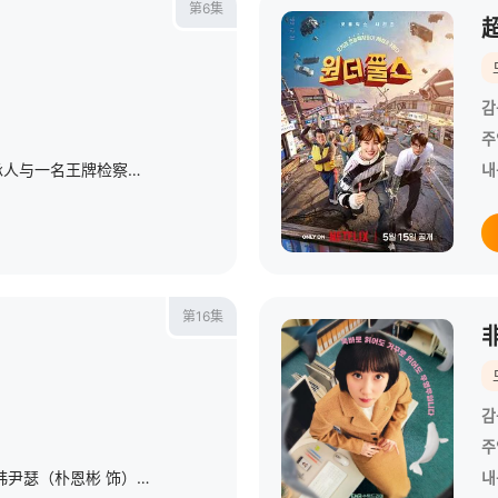
第6集
감
주
一名能看见鬼魂的继承人与一名王牌检察官发现只要轻轻一碰，就能让他们成为异常高效率的搭档，于是两人联手侦破悬案。 该剧翻拍自2011年的《我的见鬼女友》。
내
第16集
감
주
姜柏豪（俞承豪 饰）暗恋韩尹瑟（朴恩彬 饰）20年，如今她却与他人结婚，这让柏豪内心无比酸楚无奈。怀着纠结的心情参加完婚礼，他发现了尹瑟写给自己的信，信中的内容令柏豪大放悲声。原来，早在中学时期，尹瑟
내