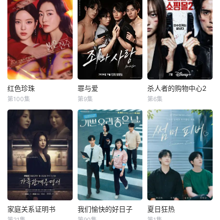
红色珍珠
罪与爱
杀人者的购物中心2
红色珍珠
罪与爱
杀人者的购物中心2
第100集
第9集
第6集
朴真熙
李甫姫
정명철
김성혁
李栋旭
金慧埈
李元宗
金贤叙
赵汉善
【SPOTV新闻 =
警察、毒枭、卧底
购物中心即将重
记者 姜孝珍】演员
特工和间谍——权
新开张！ 郑进
朴真熙即将全面回
力体系的各个层面
湾（李栋旭 饰）和
归荧屏。据SPOTV
都在崩溃瓦解。在
郑智安（金慧峻
新闻7日报道，朴
看似合法的警察等
饰）叔侄档再度联
真熙将主演KBS新
级制度背后，隐藏
手，制作规模、动
日播剧《红珍
着一座被腐败、欲
作场面全部疯狂升
珠》。自1996年电
望和隐秘权力游戏
级。玄理、冈田将
视剧《开始》以
所掌控的城市，人
生强势加盟，化身
家庭关系证明书
我们愉快的好日子
夏日狂热
家庭关系证明书
我们愉快的好日子
夏日狂热
来，朴真熙出演过
的生命在这里只是
空降雇佣兵组织“巴
第21集
第90集
第1集