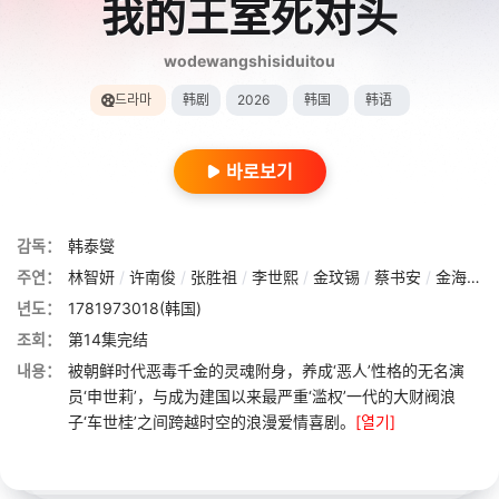
我的王室死对头
wodewangshisiduitou
드라마
韩剧
2026
韩国
韩语
바로보기
감독：
韩泰燮
주연：
林智妍
/
许南俊
/
张胜祖
/
李世熙
/
金玟锡
/
蔡书安
/
金海淑
/
년도：
1781973018(韩国)
조회：
第14集完结
내용：
被朝鲜时代恶毒千金的灵魂附身，养成‘恶人’性格的无名演
员‘申世莉’，与成为建国以来最严重‘滥权’一代的大财阀浪
子‘车世桂’之间跨越时空的浪漫爱情喜剧。
[열기]