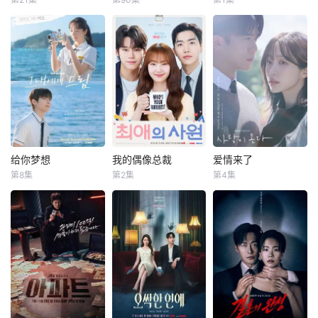
朴世荣
韩高恩
严贤京
尹仲勋
众多作品，包括
交易的筹码。一起
比伦”的新成员，誓
暂无简介
林志恩
申正允
《我会让你更幸
神秘的绑架案揭开
要彻底剿灭叔侄二
福》、《孙子兵
了一张深埋地下的
人！前有宿敌贝
本剧讲述的是从出
一場緊張刺激、生
法》、《我喜欢
犯罪网络，解开了
尔，后有“巴比伦”
生瞬间开始就被打
死攸關的較量，在
你》、《KAIS
错位的身份、系统
步步进逼，两叔侄
上家庭崩溃烙印的
世界上最完美的男
T》、《丝花萝
性的腐败和一段被
会点样杀出一条血
一个孩子和面对冷
人和笨拙的女人之
卜》、《顺爱回来
长期压制的过去。
路？一切未解之
酷的偏见和命运，
間展開！這是一部
吧》、《金钱战
爱情和性沦为控制
谜，即将震撼揭
重新找回自己人生
由不同世代的人共
争》、《想结婚的
和交换的工具。而
晓。
的女性故事。
同寫的浪漫家庭
女人》、《巨
真正的混乱早在十
劇，每個人都渴望
人》、《关许
年前就已开始。…
成為自己人生的主
给你梦想
我的偶像总裁
爱情来了
给你梦想
我的偶像总裁
爱情来了
钧》、《归来》以
角。
第8集
第2集
第4集
及《李太宗芳元》
黄寅烨
李惠利
姜勋
金慧埈
安喜延
等。自2022年在电
车禹闵
该剧是一部浪漫喜
8日，Hani的经纪
视剧《太宗李芳
剧，讲述了连一个
该剧改编自网
公司Sublime向OS
远》中饰演元庆国
梦想都无所畏惧的
络漫画《我的欧巴
EN透露：“Hani目
的闵妃一角以来，
十几岁，被现实挡
是偶像》，是一部
前正在考虑出演KB
朴真熙一直活跃于
住而受挫的二十几
浪漫喜剧。讲述进
S2周末剧《爱情来
荧屏，曾客串出演
岁，像变成那样的
入由前偶像兼CEO
了》的角色。”
《醉酒都市女人
大人的三十几岁的
李灿领导的公司工
《爱情来了》讲述
2》和《七人复
记者李载与一个生
作的南多凛，与在
了一群人之间的故
活》等剧集。近