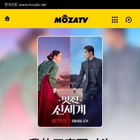
예능
한국선로: www.mozatv.net
전체보기