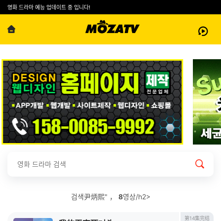
영화 드라마 예능 업데이트 중 입니다!
검색尹炳熙" ，
8
영상/h2>
第14集完结