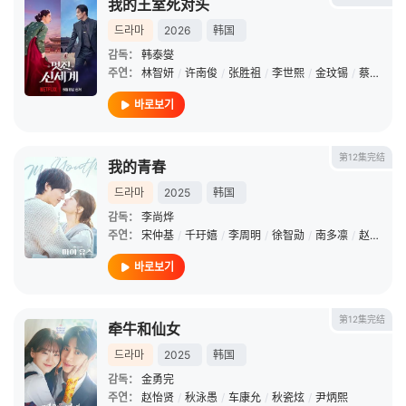
我的王室死对头
드라마
2026
韩国
감독：
韩泰燮
주연：
林智妍
/
许南俊
/
张胜祖
/
李世熙
/
金玟锡
/
蔡书安
/
바로보기
第12集完结
我的青春
드라마
2025
韩国
감독：
李尚烨
주연：
宋仲基
/
千玗嬉
/
李周明
/
徐智勋
/
南多凛
/
赵汉哲
/
바로보기
第12集完结
牵牛和仙女
드라마
2025
韩国
감독：
金勇完
주연：
赵怡贤
/
秋泳愚
/
车康允
/
秋瓷炫
/
尹炳熙