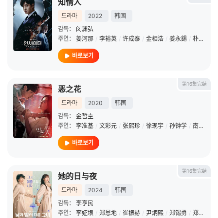
知情人
드라마
2022
韩国
감독：
闵渊弘
주연：
姜河那
/
李裕英
/
许成泰
/
金相浩
/
姜永錫
/
朴成根
/
바로보기
第16集完结
恶之花
드라마
2020
韩国
감독：
金哲圭
주연：
李准基
/
文彩元
/
张熙珍
/
徐现宇
/
孙钟学
/
南基爱
/
바로보기
第16集完结
她的日与夜
드라마
2024
韩国
감독：
李亨民
주연：
李姃垠
/
郑恩地
/
崔振赫
/
尹炳熙
/
郑锡勇
/
郑英珠
/