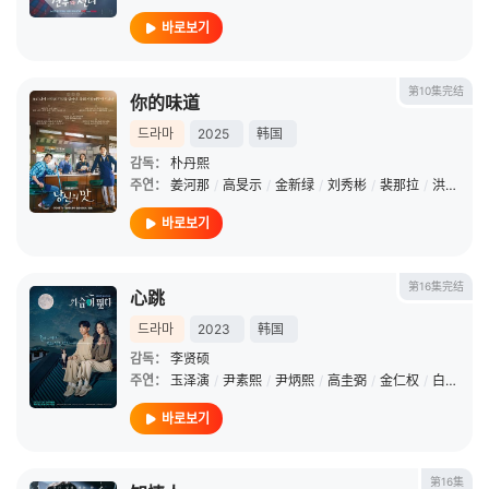
바로보기
第10集完结
你的味道
드라마
2025
韩国
감독：
朴丹熙
주연：
姜河那
/
高旻示
/
金新绿
/
刘秀彬
/
裴那拉
/
洪华妍
/
바로보기
第16集完结
心跳
드라마
2023
韩国
감독：
李贤硕
주연：
玉泽演
/
尹素熙
/
尹炳熙
/
高圭弼
/
金仁权
/
白叙厚
/
바로보기
第16集