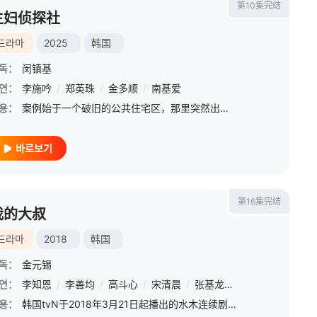
第10集完结
主妇侦探社
드라마
2025
韩国
독：
闵镇基
연：
白恩惠
李施吟
/
白智媛
/
郑英珠
/
朴镇宇
/
金多顺
/
吴敏爱
/
南基爱
/
张河恩
용：
案例始于一个破旧的公共住宅区，那里突然出现了一名暴露狂，数月来，这个恶棍一直以夜间独自行走的女性为目标。尽管警方持续展开调查，但案件进展停滞，受害人数不断增加，于是四位女性决定采取行动。 于是，“家庭
바로보기
第16集完结
我的大叔
드라마
2018
韩国
독：
金元锡
연：
/
金贤淑
李知恩
/
林基雄
/
李善均
/
尹相贞
/
高斗心
/
徐惠媛
/
宋清晨
/
李基英
/
张基龙
/
权娜拉
/
李智雅
용：
韩国tvN于2018年3月21日起播出的水木连续剧，由《Signal》金元锡导演执导与《又，吴海英》朴惠英作家合作打造。此剧以拥有相同沉重的生活负担40岁男人与20岁女人出发，讲述他们互相观察并治愈对