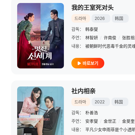
我的王室死对头
드라마
2026
韩国
감독：
韩泰燮
주연：
林智妍
/
许南俊
/
张胜祖
내용：
바로보기
社内相亲
드라마
2022
韩国
감독：
朴善浩
주연：
安孝燮
/
金世正
/
金旻奎
내용：