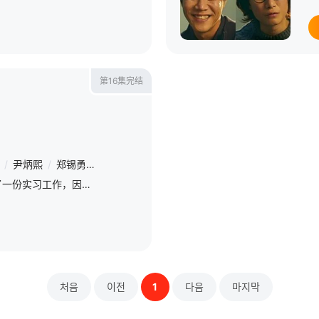
第16集完结
/
尹炳熙
/
郑锡勇
/
郑英珠
/
金雅永
/
姜志云
一名女性在检察机关找到了一份实习工作，因为她的年龄能神奇地在20多岁和50多岁之间来回转换，这使得她的生活被夹在两代人和一个强硬的老板中间。
처음
이전
1
다음
마지막