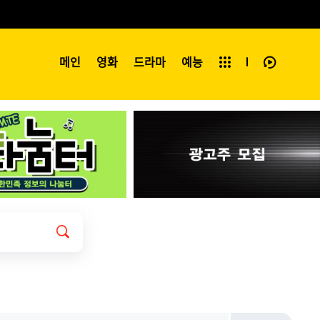
예능
메인
영화
전체보기
드라마
예능