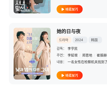
바로보기
她的日与夜
드라마
2024
韩国
감독：
李亨民
주연：
李姃垠
/
郑恩地
/
崔振赫
내용：
바로보기