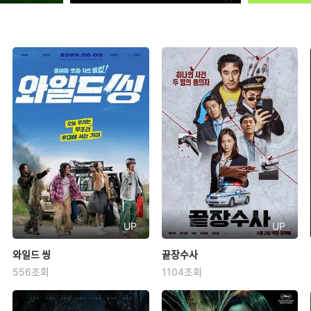
UP
UP
와일드 씽
와일드 씽
끝장수사
끝장수사
556조회
1104조회
강동원
엄태구
박지현
배성우
정가람
이솜
‘댄스머신’황현우‘절대매력’변도
한때 잘 나가던 광역수사대 에이스
미‘폭풍래퍼’구상구! “우리는 트라
였지만 사건 말아먹고 인생도 꼬인