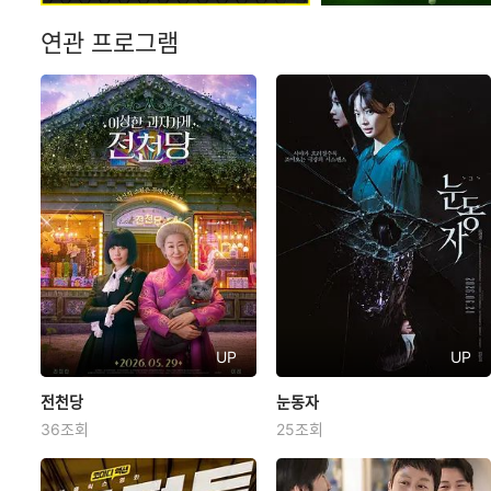
연관 프로그램
UP
UP
전천당
전천당
눈동자
눈동자
36조회
25조회
라미란
이레
신민아
김남희
“이 과자가 행운일지 불행일지는
유전병으로 점차 시력을 잃어가는
손님 하기 나름이지요” 간절한 소
사진작가 ‘서진’(신민아). 어느 날,