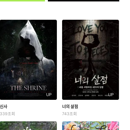
UP
UP
신사
신사
너의 살점
너의 살점
339조회
743조회
김재중
공성하
고훈정
김민채
범도하
여동윤
일본 고베의 버려진 마을. 이곳의
좀비가 창궐한 세상, 엄마의 집착
폐건물로 전시를 기획하는 대학생
속에 빙상장을 떠나지 못하는 피겨