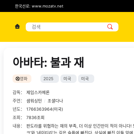
한국선로: www.mozatv.net
아바타: 불과 재
영화
2025
미국
미국
감독：
제임스카메론
주연：
샘워싱턴
/
조샐다나
년도：
1766363964(미국)
조회：
7836조회
내용：
판도라를 위협하는 재의 부족, 더 이상 인간만이 적이 아니다! 
크’와 ‘네이티리’는 깊은 슬픔에 빠진다. 상실에 빠진 이들 앞에