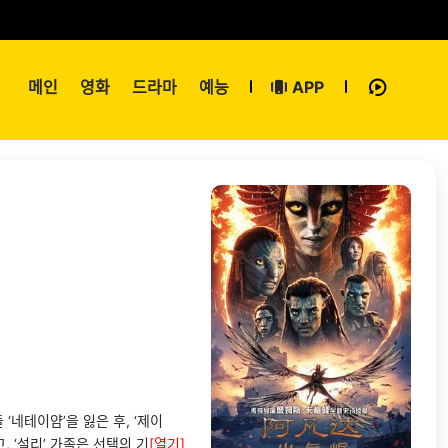
메인
영화
드라마
예능
APP
네테이얌’을 잃은 후, ‘제이
, ‘설리’ 가족은 선택의 기
[열기]