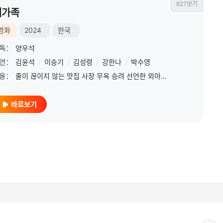
627보기
대가족
영화
2024
한국
독：
양우석
연：
김윤석
/
이승기
/
김성령
/
강한나
/
박수영
용：
줄이 끊이지 않는 맛집 사장 무옥 승려 선언한 외아들 문석 때문에 대가 끊기다? 마지막 함씨 가문! 세울 것인가, 무너질 것인가! 자수성가 맛집의 근본, SNS 없던 시절부터 줄
바로보기