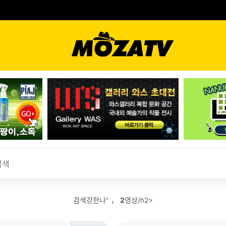
검색강한나" ，
2
영상/h2>