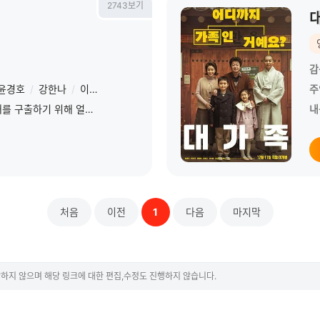
2743보기
감
윤경호
/
강한나
/
이다희
/
전소민
주
범죄 조직에게 납치당한 아내를 구출하기 위해 얼떨결에 힘을 합친 전남편 ‘충식’과 현남편 ‘민석’의 예측불허 작전을 그린 코믹 액션 영화
내
처음
이전
1
다음
마지막
하지 않으며 해당 링크에 대한 편집,수정도 진행하지 않습니다.