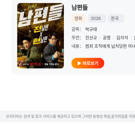
남편들
영화
2026
한국
감독：
박규태
주연：
진선규
/
공명
/
김지석
/
내용：
바로보기
모자티비는 검색 및 링크 서비스를 제공하고 있으며 그어떤 동영상 파일,음악파일을 저장