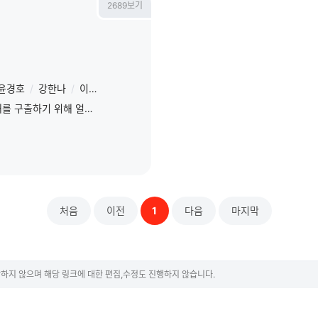
2689보기
윤경호
/
강한나
/
이다희
/
전소민
범죄 조직에게 납치당한 아내를 구출하기 위해 얼떨결에 힘을 합친 전남편 ‘충식’과 현남편 ‘민석’의 예측불허 작전을 그린 코믹 액션 영화
처음
이전
1
다음
마지막
하지 않으며 해당 링크에 대한 편집,수정도 진행하지 않습니다.