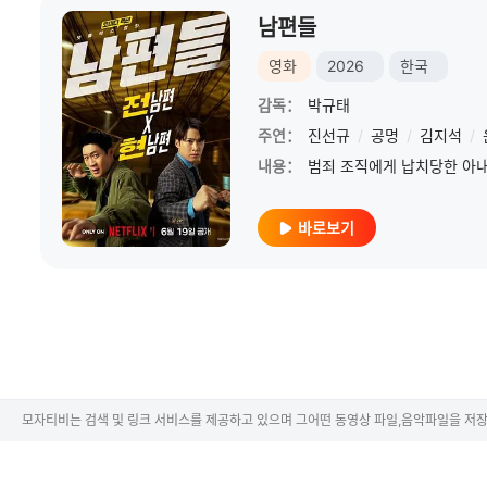
남편들
영화
2026
한국
감독：
박규태
주연：
진선규
/
공명
/
김지석
/
내용：
바로보기
모자티비는 검색 및 링크 서비스를 제공하고 있으며 그어떤 동영상 파일,음악파일을 저장