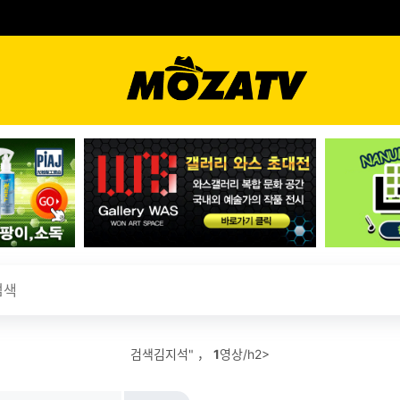
검색김지석" ，
1
영상/h2>