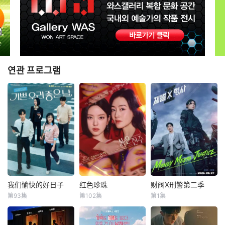
연관 프로그램
我们愉快的好日子
红色珍珠
财阀X刑警第二季
我们愉快的好日子
红色珍珠
财阀X刑警第二季
第93集
第102集
第1集
严贤京
尹仲勋
朴真熙
李甫姫
安普贤
郑恩彩
申正允
李元宗
姜相准