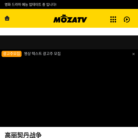
예능
영화 드라마 예능 업데이트 중 입니다!
방영기록
第1集
전체보기
高丽契丹战争
광고주모집
영상 텍스트 광고주 모집
高丽契丹战争