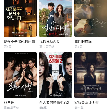
一場緊張刺激、生
【SPOTV新闻 =
财阀富三代警察陈
死攸關的較量，在
记者 姜孝珍】演员
利手（安普贤 饰）
世界上最完美的男
朴真熙即将全面回
华丽回归，完美蜕
人和笨拙的女人之
归荧屏。据SPOTV
变为成熟专业的刑
間展開！這是一部
新闻7日报道，朴
警，继续以财力同
由不同世代的人共
真熙将主演KBS新
实力展开查案历险
同寫的浪漫家庭
日播剧《红珍
记。新上司朱惠拉
劇，每個人都渴望
珠》。自1996年电
（郑恩彩 饰）空
成為自己人生的主
视剧《开始》以
降，两个性格不合
现在不是出轨的问题
我的荒糖恋爱
我们的排练
现在不是出轨的问题
我的荒糖恋爱
我们的排练
角。
来，朴真熙出演过
的拍挡将联手破
第4集
第12集完结
第4集
金惠秀
金志勋
丁海寅
贺营
梁洪硕
박성현
众多作品，包括
案。
赵汝贞
《我会让你更幸
野心勃勃的女检察
暂无简介
福》、《孙子兵
以“贩卖幸福家
官高恩世（贺营
法》、《我喜欢
庭形象”赚钱的网红
饰）意外失忆，住
你》、《KAIS
夫妇，与他们正陷
进拳击教练张泰河
T》、《丝花萝
入泥淖般离婚诉讼
（丁海寅 饰）家
卜》、《顺爱回来
的医师邻居。
中，对方还自称是
吧》、《金钱战
两对夫妻卷入连外
她的男友。这段剪
争》、《想结婚的
遇都算小事的惊人
不断理还乱的棘手
女人》、《巨
秘密后，展开了一
关系，能发展成一
人》、《关许
连串失控的连锁冲
段真爱吗？
罪与爱
杀人者的购物中心2
家庭关系证明书
罪与爱
杀人者的购物中心2
家庭关系证明书
钧》、《归来》以
突。
第10集完结
第6集
第21集
及《李太宗芳元》