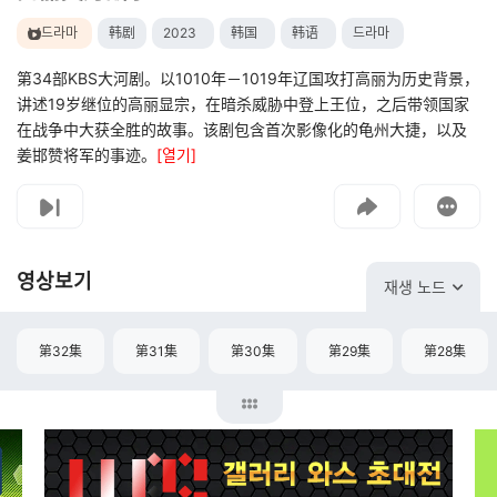
드라마
韩剧
2023
韩国
韩语
드라마
第34部KBS大河剧。以1010年－1019年辽国攻打高丽为历史背景，
讲述19岁继位的高丽显宗，在暗杀威胁中登上王位，之后带领国家
在战争中大获全胜的故事。该剧包含首次影像化的龟州大捷，以及
姜邯赞将军的事迹。
[열기]
고객센터
문의하기
영상보기
재생 노드
第32集
第31集
第30集
第29集
第28集