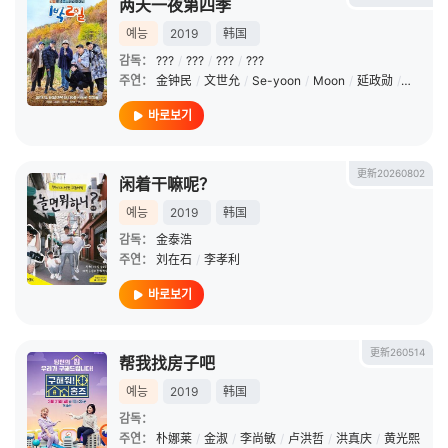
两天一夜第四季
예능
2019
韩国
감독：
???
/
???
/
???
/
???
주연：
金钟民
/
文世允
/
Se-yoon
/
Moon
/
延政勋
/
金宣虎
바로보기
更新20260802
闲着干嘛呢？
예능
2019
韩国
감독：
金泰浩
주연：
刘在石
/
李孝利
바로보기
更新260514
帮我找房子吧
예능
2019
韩国
감독：
주연：
朴娜莱
/
金淑
/
李尚敏
/
卢洪哲
/
洪真庆
/
黄光熙