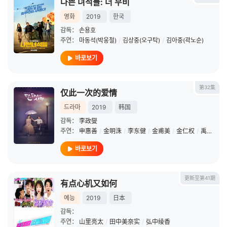
나쁜 녀석들: 더 무비
영화
2019
한국
감독：
손용호
주연：
마동석(박웅철)
/
김상중(오구탁)
/
김아중(곽노순)
바로보기
第32集
仅此一次的爱情
드라마
2019
韩国
감독：
李政燮
주연：
申惠善
/
金明洙
/
李东健
/
金甫美
/
金仁权
/
禹喜珍
/
바로보기
更新至第41期
有点心机又如何
예능
2019
日本
감독：
주연：
山里亮太
/
田中美奈实
/
弘中绫香