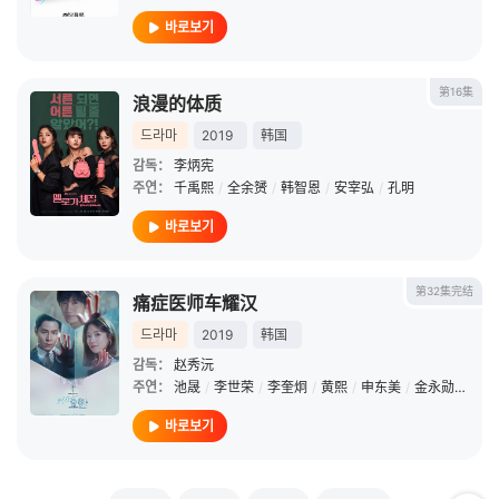
바로보기
第16集
浪漫的体质
드라마
2019
韩国
감독：
李炳宪
주연：
千禹熙
/
全余赟
/
韩智恩
/
安宰弘
/
孔明
바로보기
第32集完结
痛症医师车耀汉
드라마
2019
韩国
감독：
赵秀沅
주연：
池晟
/
李世荣
/
李奎炯
/
黄熙
/
申东美
/
金永勋
/
金惠
바로보기