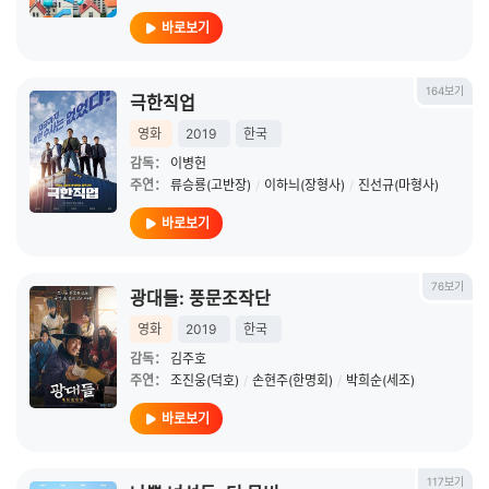
바로보기
164보기
극한직업
영화
2019
한국
감독：
이병헌
주연：
류승룡(고반장)
/
이하늬(장형사)
/
진선규(마형사)
바로보기
76보기
광대들: 풍문조작단
영화
2019
한국
감독：
김주호
주연：
조진웅(덕호)
/
손현주(한명회)
/
박희순(세조)
바로보기
117보기