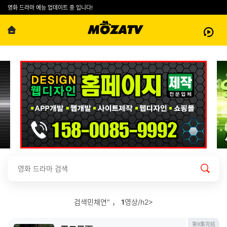
영화 드라마 예능 업데이트 중 입니다!
검색민채연" ，
1
영상/h2>
第8集完结