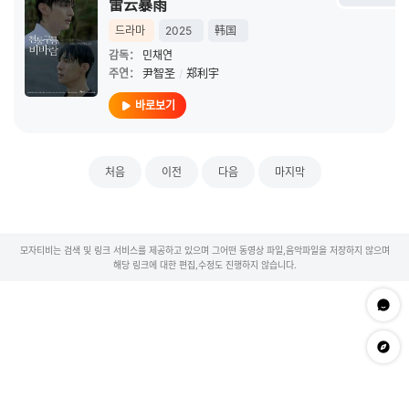
雷云暴雨
드라마
2025
韩国
감독：
민채연
주연：
尹智圣
/
郑利宇
바로보기
처음
이전
다음
마지막
모자티비는 검색 및 링크 서비스를 제공하고 있으며 그어떤 동영상 파일,음악파일을 저장하지 않으며
해당 링크에 대한 편집,수정도 진행하지 않습니다.
문의하
app