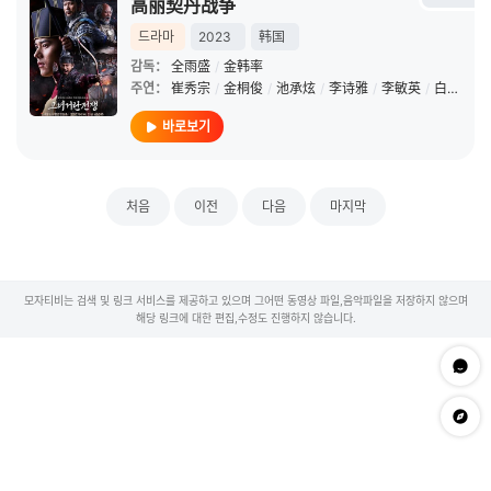
高丽契丹战争
드라마
2023
韩国
감독：
全雨盛
/
金韩率
주연：
崔秀宗
/
金桐俊
/
池承炫
/
李诗雅
/
李敏英
/
白成铉
/
바로보기
처음
이전
다음
마지막
모자티비는 검색 및 링크 서비스를 제공하고 있으며 그어떤 동영상 파일,음악파일을 저장하지 않으며
해당 링크에 대한 편집,수정도 진행하지 않습니다.
문의하
app