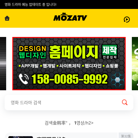
영화 드라마 예능 업데이트 중 입니다!
검색金韩率" ，
1
영상/h2>
第32集