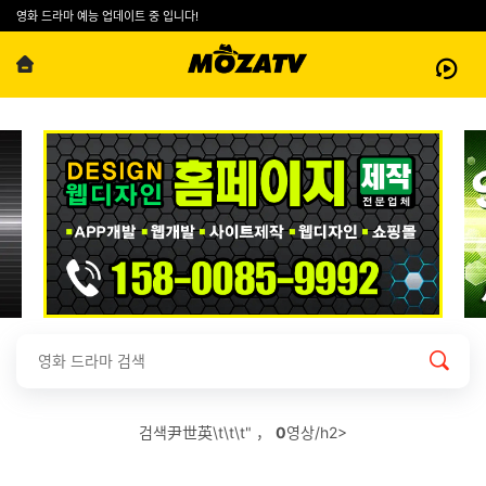
영화 드라마 예능 업데이트 중 입니다!
검색尹世英\t\t\t" ，
0
영상/h2>