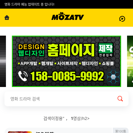
영화 드라마 예능 업데이트 중 입니다!
검색이정용" ，
1
영상/h2>
第100集