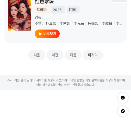
红色珍珠
드라마
2026
韩国
감독：
주연：
朴真熙
/
李甫姫
/
李元宗
/
韩振熙
/
李应敬
/
李代延
/
바로보기
처음
이전
다음
마지막
모자티비는 검색 및 링크 서비스를 제공하고 있으며 그어떤 동영상 파일,음악파일을 저장하지 않으며
해당 링크에 대한 편집,수정도 진행하지 않습니다.
문의하
app