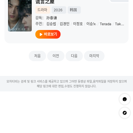
谎言之屋
드라마
2026
韩国
감독：
孙泰谦
주연：
김승법
/
김경민
/
이정호
/
이승노
/
Terada
/
Takuya
바로보기
처음
이전
다음
마지막
모자티비는 검색 및 링크 서비스를 제공하고 있으며 그어떤 동영상 파일,음악파일을 저장하지 않으며
해당 링크에 대한 편집,수정도 진행하지 않습니다.
문의하
app