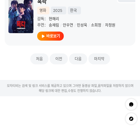
폭락
영화
2025
한국
감독：
현해리
주연：
송재림
/
안우연
/
민성욱
/
소희정
/
차정원
바로보기
처음
이전
다음
마지막
모자티비는 검색 및 링크 서비스를 제공하고 있으며 그어떤 동영상 파일,음악파일을 저장하지 않으며
해당 링크에 대한 편집,수정도 진행하지 않습니다.
문의하
app