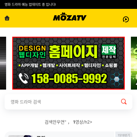
영화 드라마 예능 업데이트 중 입니다!
검색안우연" ，
1
영상/h2>
1519보기