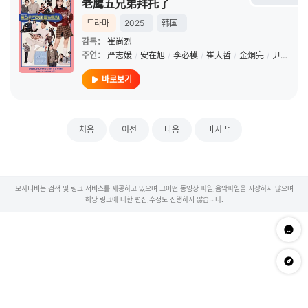
老鹰五兄弟拜托了
드라마
2025
韩国
감독：
崔尚烈
주연：
严志媛
/
安在旭
/
李必模
/
崔大哲
/
金烔完
/
尹博
/
李
바로보기
처음
이전
다음
마지막
모자티비는 검색 및 링크 서비스를 제공하고 있으며 그어떤 동영상 파일,음악파일을 저장하지 않으며
해당 링크에 대한 편집,수정도 진행하지 않습니다.
문의하
app