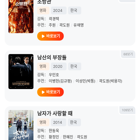
소방관
영화
2024
한국
감독：
곽경택
주연：
주원
/
곽도원
/
유재명
바로보기
68보기
남산의 부장들
영화
2020
한국
감독：
우민호
주연：
이병헌(김규평)
/
이성민(박통)
/
곽도원(박용각)
바로보기
109보기
남자가 사랑할 때
영화
2014
한국
감독：
한동욱
주연：
황정민
/
한혜진
/
곽도원