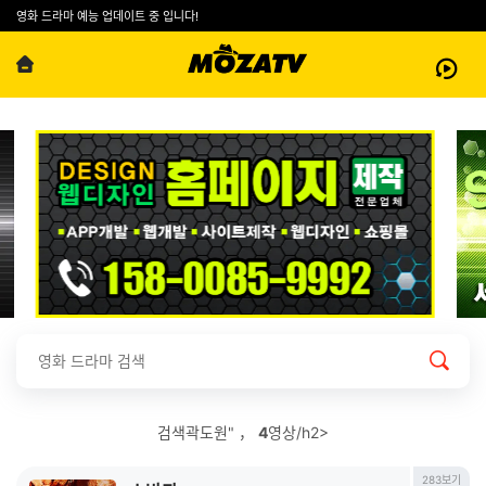
영화 드라마 예능 업데이트 중 입니다!
검색곽도원" ，
4
영상/h2>
283보기