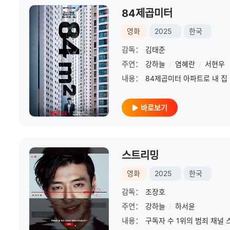
84제곱미터
영화
2025
한국
감독：
김태준
주연：
강하늘
/
염혜란
/
서현우
내용：
바로보기
스트리밍
영화
2025
한국
감독：
조장호
주연：
강하늘
/
하서윤
내용：