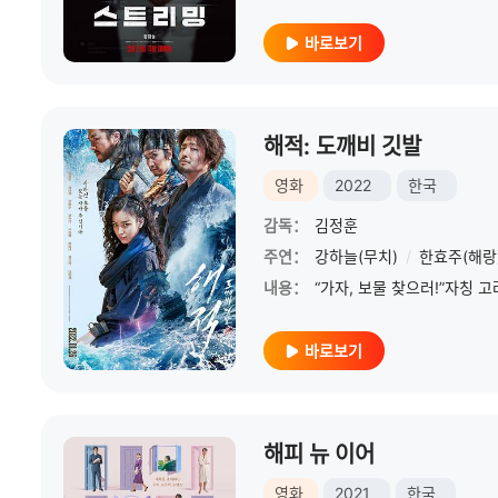
바로보기
해적: 도깨비 깃발
영화
2022
한국
감독：
김정훈
주연：
강하늘(무치)
/
한효주(해랑
내용：
바로보기
해피 뉴 이어
영화
2021
한국