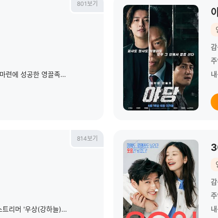
801보기
감
주
84제곱미터 아파트로 내 집 마련에 성공한 영끌족 우성이 정체를 알 수 없는 층간소음에 시달리며 벌어지는 예측불허 스릴러
내
814보기
3
감
주
구독자 수 1위의 범죄 채널 스트리머 '우상(강하늘)'이 풀리지 않던 연쇄살인 사건의 단서를 발견하고 범인을 추적하는 과정을 실시간으로 방송하며 벌어지는 스릴러
내