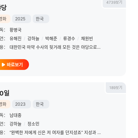
4739보기
야당
영화
2025
한국
독：
황병국
연：
유해진
/
강하늘
/
박해준
/
류경수
/
채원빈
용：
대한민국 마약 수사의 뒷거래 모든 것은 야당으로부터 시작된다! 누명을 쓰고 교도소에 수감된 이강수(강하늘)는 검사 구관희(유해진)로부터 감형을 조건으로 야당을 제안받는다. 강수는
바로보기
189보기
0일
영화
2023
한국
독：
남대중
연：
강하늘
/
정소민
용：
“완벽한 저에게 신은 저 여자를 던지셨죠” 지성과 외모 그리고 찌질함까지 타고난, '정열'(강하늘). “모기 같은 존재죠. 존재의 이유를 모르겠는?” 능력과 커리어