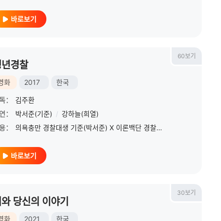
바로보기
60보기
청년경찰
영화
2017
한국
독：
김주환
연：
박서준(기준)
/
강하늘(희열)
용：
의욕충만 경찰대생 기준(박서준) X 이론백단 경찰대생 희열(강하늘) 둘도 없는 친구인 두 사람은 외출을 나왔다 우연히 납치 사건을 목격하게 된다. 목격자는 오직 두 사람 뿐! 기준
바로보기
30보기
비와 당신의 이야기
영화
2021
한국