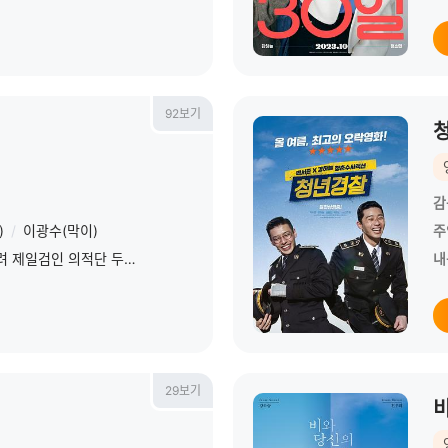
92보기
감
)
/
이광수(막이)
주
“가자, 보물 찾으러!”자칭 고려 제일검인 의적단 두목 ‘무치’(강하늘)와 바다를 평정한 해적선의 주인 ‘해랑’(한효주). 한 배에서 운명을 함께하게 된 이들이지
내
29보기