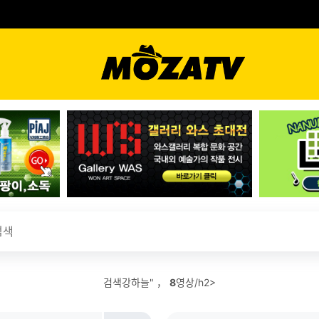
검색강하늘" ，
8
영상/h2>