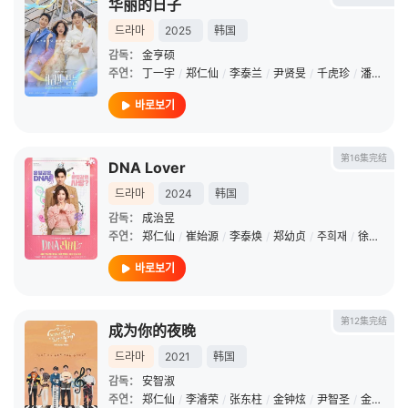
华丽的日子
드라마
2025
韩国
감독：
金亨硕
주연：
丁一宇
/
郑仁仙
/
李泰兰
/
尹贤旻
/
千虎珍
/
潘孝贞
/
바로보기
第16集完结
DNA Lover
드라마
2024
韩国
감독：
成治昱
주연：
郑仁仙
/
崔始源
/
李泰焕
/
郑幼贞
/
주희재
/
徐智英
바로보기
第12集完结
成为你的夜晚
드라마
2021
韩国
감독：
安智淑
주연：
郑仁仙
/
李濬荣
/
张东柱
/
金钟炫
/
尹智圣
/
金东贤
/