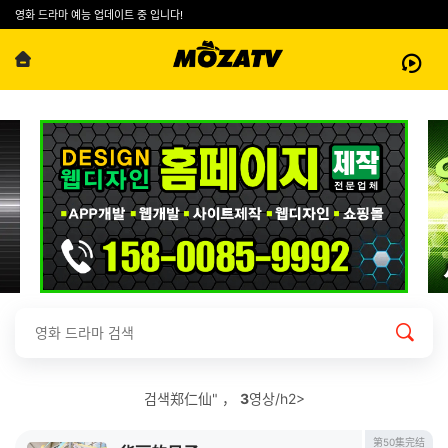
영화 드라마 예능 업데이트 중 입니다!
검색郑仁仙" ，
3
영상/h2>
第50集完结