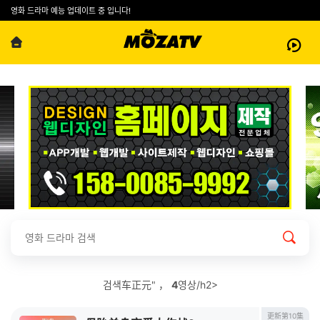
영화 드라마 예능 업데이트 중 입니다!
검색车正元" ，
4
영상/h2>
更新第10集