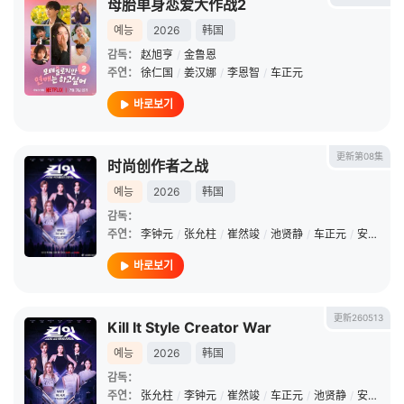
母胎单身恋爱大作战2
예능
2026
韩国
감독：
赵旭亨
/
金鲁恩
주연：
徐仁国
/
姜汉娜
/
李恩智
/
车正元
바로보기
更新第08集
时尚创作者之战
예능
2026
韩国
감독：
주연：
李钟元
/
张允柱
/
崔然竣
/
池贤静
/
车正元
/
安雅琳
/
바로보기
更新260513
Kill It Style Creator War
예능
2026
韩国
감독：
주연：
张允柱
/
李钟元
/
崔然竣
/
车正元
/
池贤静
/
安雅琳
/