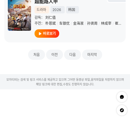
超能路人甲
드라마
2026
韩国
감독：
刘仁值
주연：
朴恩斌
/
车银优
/
金海淑
/
孙贤周
/
林成宰
/
崔大勋
/
바로보기
처음
이전
다음
마지막
모자티비는 검색 및 링크 서비스를 제공하고 있으며 그어떤 동영상 파일,음악파일을 저장하지 않으며
해당 링크에 대한 편집,수정도 진행하지 않습니다.
문의하
app