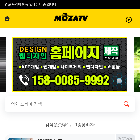
영화 드라마 예능 업데이트 중 입니다!
검색裴奈拏" ，
1
영상/h2>
第8集完结