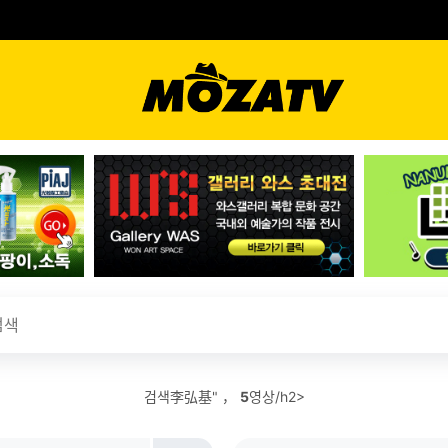
검색李弘基" ，
5
영상/h2>