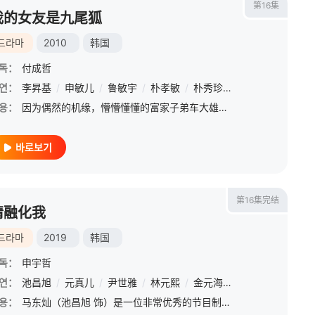
第16集
我的女友是九尾狐
드라마
2010
韩国
독：
付成哲
연：
李昇基
/
申敏儿
/
鲁敏宇
/
朴孝敏
/
朴秀珍
/
李弘基
/
成东日
용：
因为偶然的机缘，懵懵懂懂的富家子弟车大雄（李胜基 饰）解救了被封印在三神庙一幅画中超过五百年的九尾狐（申敏儿 饰）。这一人一妖的命运从此联系在一起。九尾狐随大雄来到首尔，现代文明让这个神话中的妖怪闹出
바로보기
第16集完结
请融化我
드라마
2019
韩国
독：
申宇哲
연：
池昌旭
/
元真儿
/
尹世雅
/
林元熙
/
金元海
/
沈亨倬
/
全秀景
용：
马东灿（池昌旭 饰）是一位非常优秀的节目制作人，他策划了一档冷冻人类的企划，并且作为嘉宾参与了这个企划。在节目方案中，马东灿和女嘉宾高美兰（元真儿 饰）将进入冷冻胶囊被冷冻24小时，可在节目进行期间发