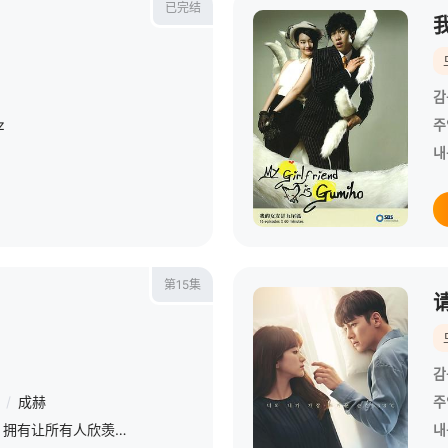
已完结
감
z
주
내
第15集
감
/
成赫
주
经营太阳集团的崔氏家族，拥有让所有人欣羡不已的泼天财富，而海外求学归来的崔氏长子崔江洲（李弘基 饰）更成为眼中只认钱的女子们渴望攀附的钻石王老五。崔计划与女友张依京（杨真诚 饰）完婚，但是依京不愿按照
내