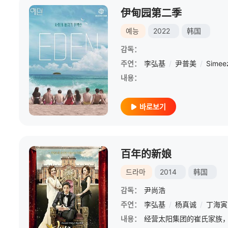
伊甸园第二季
예능
2022
韩国
감독：
주연：
李弘基
/
尹普美
/
Simee
내용：
바로보기
百年的新娘
드라마
2014
韩国
감독：
尹尚浩
주연：
李弘基
/
杨真诚
/
丁海寅
내용：