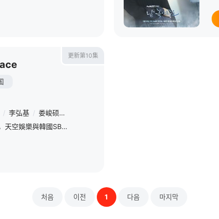
更新第10集
pace
国
/
李弘基
/
娄峻硕
/
崔俞娜
/
崔容俊
全球男團選秀「SCOOL」，天空娛樂與韓國SBS Medianet跨海結盟合作共同製播。MC由SUPER JUNIOR 利特擔任。導師陣容由SUPER JUNIOR銀赫、羅志祥、FTIsland李洪基
처음
이전
1
다음
마지막