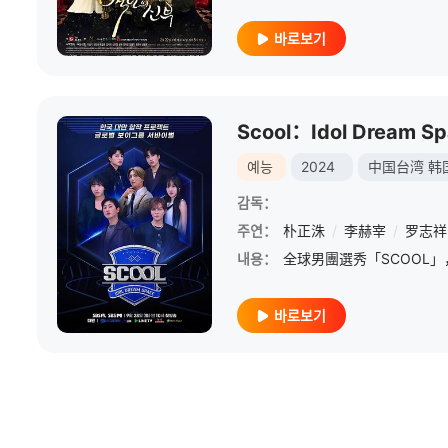
바로보기
Scool：Idol Dream S
예능
2024
中国台湾
韩
감독：
주연：
朴正洙
/
李赫宰
/
罗志祥
내용：
바로보기