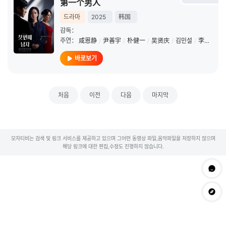
第一个男人
드라마
2025
韩国
감독：
주연：
咸恩静
/
尹善宇
/
朴健一
/
吴贤庆
/
김민설
/
李起昶
바로보기
처음
이전
다음
마지막
모자티비는 검색 및 링크 서비스를 제공하고 있으며 그어떤 동영상 파일,음악파일을 저장하지 않으며
해당 링크에 대한 편집,수정도 진행하지 않습니다.
문의하
app