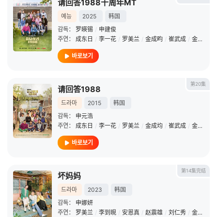
请回答1988十周年MT
예능
2025
韩国
감독：
罗暎锡
/
申建俊
주연：
成东日
/
李一花
/
罗美兰
/
金成畇
/
崔武成
/
金善映
/
바로보기
第20集
请回答1988
드라마
2015
韩国
감독：
申元浩
주연：
成东日
/
李一花
/
罗美兰
/
金成均
/
崔武成
/
金善映
/
바로보기
第14集完结
坏妈妈
드라마
2023
韩国
감독：
申娜妍
주연：
罗美兰
/
李到晛
/
安恩真
/
赵震雄
/
刘仁秀
/
金元海
/