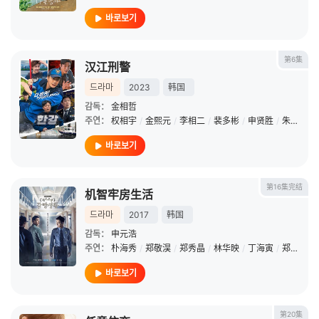
바로보기
第6集
汉江刑警
드라마
2023
韩国
감독：
金相哲
주연：
权相宇
/
金熙元
/
李相二
/
裴多彬
/
申贤胜
/
朱镇模
/
바로보기
第16集完结
机智牢房生活
드라마
2017
韩国
감독：
申元浩
주연：
朴海秀
/
郑敬淏
/
郑秀晶
/
林华映
/
丁海寅
/
郑雄仁
/
바로보기
第20集