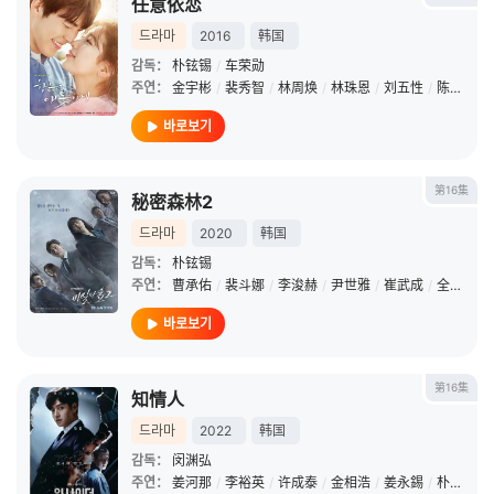
任意依恋
드라마
2016
韩国
감독：
朴铉锡
/
车荣勋
주연：
金宇彬
/
裴秀智
/
林周焕
/
林珠恩
/
刘五性
/
陈庆
/
崔
바로보기
第16集
秘密森林2
드라마
2020
韩国
감독：
朴铉锡
주연：
曹承佑
/
裴斗娜
/
李浚赫
/
尹世雅
/
崔武成
/
全慧珍
/
바로보기
第16集
知情人
드라마
2022
韩国
감독：
闵渊弘
주연：
姜河那
/
李裕英
/
许成泰
/
金相浩
/
姜永錫
/
朴成根
/