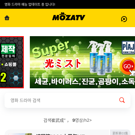
영화 드라마 예능 업데이트 중 입니다!
검색崔武成" ，
9
영상/h2>
更新第03集