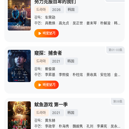
努力克服自卑的我们
드라마
2026
韩国
감독：
车荣勋
주연：
具教焕
/
高允贞
/
吴正世
/
姜末琴
/
朴解浚
/
韩善伙
/
바로보기
第01-03集
窥探：捕食者
드라마
2021
韩国
감독：
崔俊裴
주연：
李昇基
/
李熙俊
/
朴柱炫
/
景收真
/
安在旭
/
金贞兰
/
바로보기
第09集
鱿鱼游戏 第一季
드라마
2021
韩国
감독：
黄东赫
주연：
李政宰
/
朴海秀
/
魏嘏隽
/
孔刘
/
李秉宪
/
吴永洙
/
郑