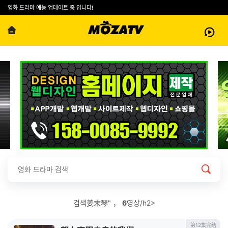
영화 드라마 예능 업데이트 중 입니다!
검색姜末琴" ，
6
영상/h2>
第12集完结