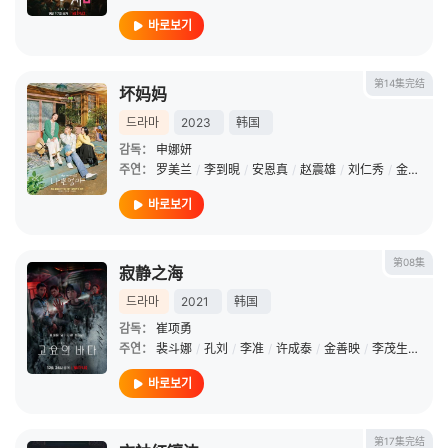
바로보기
第14集完结
坏妈妈
드라마
2023
韩国
감독：
申娜妍
주연：
罗美兰
/
李到晛
/
安恩真
/
赵震雄
/
刘仁秀
/
金元海
/
바로보기
第08集
寂静之海
드라마
2021
韩国
감독：
崔项勇
주연：
裴斗娜
/
孔刘
/
李准
/
许成泰
/
金善映
/
李茂生
/
姜末
바로보기
第17集完结