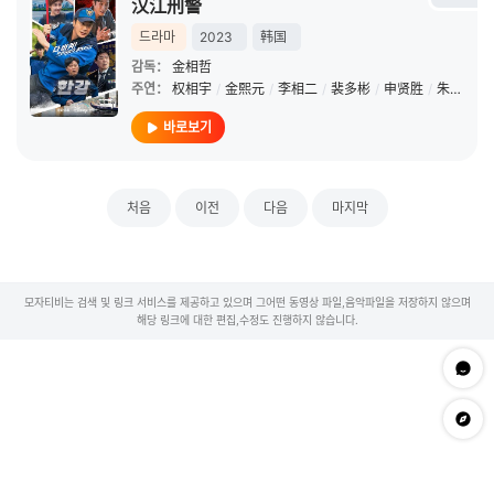
汉江刑警
드라마
2023
韩国
감독：
金相哲
주연：
权相宇
/
金熙元
/
李相二
/
裴多彬
/
申贤胜
/
朱镇模
/
바로보기
처음
이전
다음
마지막
모자티비는 검색 및 링크 서비스를 제공하고 있으며 그어떤 동영상 파일,음악파일을 저장하지 않으며
해당 링크에 대한 편집,수정도 진행하지 않습니다.
문의하
app