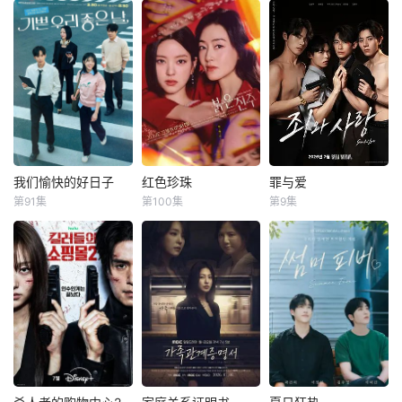
我们愉快的好日子
红色珍珠
罪与爱
我们愉快的好日子
红色珍珠
罪与爱
第91集
第100集
第9集
严贤京
尹仲勋
朴真熙
李甫姫
정명철
김성혁
申正允
李元宗
金贤叙
一場緊張刺激、生
【SPOTV新闻 =
警察、毒枭、卧底
死攸關的較量，在
记者 姜孝珍】演员
特工和间谍——权
世界上最完美的男
朴真熙即将全面回
力体系的各个层面
人和笨拙的女人之
归荧屏。据SPOTV
都在崩溃瓦解。在
間展開！這是一部
新闻7日报道，朴
看似合法的警察等
由不同世代的人共
真熙将主演KBS新
级制度背后，隐藏
同寫的浪漫家庭
日播剧《红珍
着一座被腐败、欲
劇，每個人都渴望
珠》。自1996年电
望和隐秘权力游戏
成為自己人生的主
视剧《开始》以
所掌控的城市，人