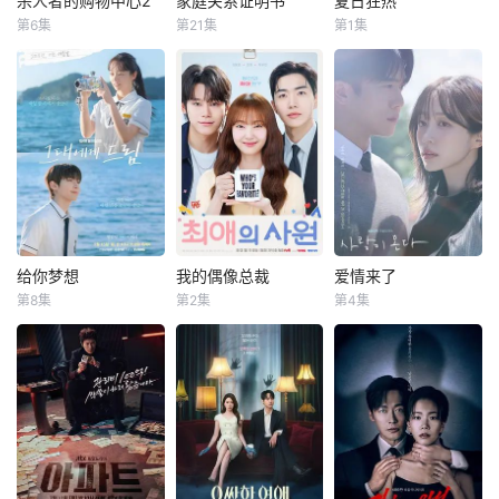
杀人者的购物中心2
家庭关系证明书
夏日狂热
杀人者的购物中心2
家庭关系证明书
夏日狂热
角。
来，朴真熙出演过
的生命在这里只是
第6集
第21集
第1集
李栋旭
金慧埈
朴世荣
韩高恩
众多作品，包括
交易的筹码。一起
暂无简介
赵汉善
林志恩
《我会让你更幸
神秘的绑架案揭开
福》、《孙子兵
了一张深埋地下的
购物中心即将重
本剧讲述的是从出
法》、《我喜欢
犯罪网络，解开了
新开张！ 郑进
生瞬间开始就被打
你》、《KAIS
错位的身份、系统
湾（李栋旭 饰）和
上家庭崩溃烙印的
T》、《丝花萝
性的腐败和一段被
郑智安（金慧峻
一个孩子和面对冷
卜》、《顺爱回来
长期压制的过去。
饰）叔侄档再度联
酷的偏见和命运，
吧》、《金钱战
爱情和性沦为控制
手，制作规模、动
重新找回自己人生
争》、《想结婚的
和交换的工具。而
作场面全部疯狂升
的女性故事。
女人》、《巨
真正的混乱早在十
级。玄理、冈田将
人》、《关许
年前就已开始。…
生强势加盟，化身
给你梦想
我的偶像总裁
爱情来了
给你梦想
我的偶像总裁
爱情来了
钧》、《归来》以
空降雇佣兵组织“巴
第8集
第2集
第4集
及《李太宗芳元》
黄寅烨
李惠利
姜勋
金慧埈
安喜延
比伦”的新成员，誓
等。自2022年在电
车禹闵
要彻底剿灭叔侄二
该剧是一部浪漫喜
8日，Hani的经纪
视剧《太宗李芳
人！前有宿敌贝
剧，讲述了连一个
该剧改编自网
公司Sublime向OS
远》中饰演元庆国
尔，后有“巴比伦”
梦想都无所畏惧的
络漫画《我的欧巴
EN透露：“Hani目
的闵妃一角以来，
步步进逼，两叔侄
十几岁，被现实挡
是偶像》，是一部
前正在考虑出演KB
朴真熙一直活跃于
会点样杀出一条血
住而受挫的二十几
浪漫喜剧。讲述进
S2周末剧《爱情来
荧屏，曾客串出演
路？一切未解之
岁，像变成那样的
入由前偶像兼CEO
了》的角色。”
《醉酒都市女人
谜，即将震撼揭
大人的三十几岁的
李灿领导的公司工
《爱情来了》讲述
2》和《七人复
晓。