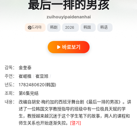
最后一排的男孩
zuihouyipaidenanhai
드라마
韩剧
2026
韩国
韩语
바로보기
감독：
金奎泰
주연：
崔岷植
/
崔显旭
/
년도：
1782480620(韩国)
조회：
第6集完结
내용：
改编自胡安·梅约加的西班牙舞台剧《最后一排的男孩》。讲
述了一位韩国文学教授指导的班级中有一位极具天赋的学
生，教授越来越沉迷于这个学生笔下的故事，两人的课程和
师生关系也开始逐渐失控。
[열기]