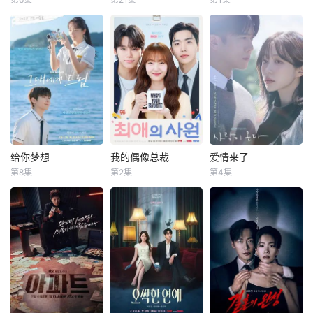
李栋旭
金慧埈
朴世荣
韩高恩
交易的筹码。一起
众多作品，包括
暂无简介
赵汉善
林志恩
神秘的绑架案揭开
《我会让你更幸
了一张深埋地下的
福》、《孙子兵
购物中心即将重
本剧讲述的是从出
犯罪网络，解开了
法》、《我喜欢
新开张！ 郑进
生瞬间开始就被打
错位的身份、系统
你》、《KAIS
湾（李栋旭 饰）和
上家庭崩溃烙印的
性的腐败和一段被
T》、《丝花萝
郑智安（金慧峻
一个孩子和面对冷
长期压制的过去。
卜》、《顺爱回来
饰）叔侄档再度联
酷的偏见和命运，
爱情和性沦为控制
吧》、《金钱战
手，制作规模、动
重新找回自己人生
和交换的工具。而
争》、《想结婚的
作场面全部疯狂升
的女性故事。
真正的混乱早在十
女人》、《巨
级。玄理、冈田将
年前就已开始。…
人》、《关许
生强势加盟，化身
给你梦想
我的偶像总裁
爱情来了
给你梦想
我的偶像总裁
爱情来了
钧》、《归来》以
空降雇佣兵组织“巴
第8集
第2集
第4集
及《李太宗芳元》
黄寅烨
李惠利
姜勋
金慧埈
安喜延
比伦”的新成员，誓
等。自2022年在电
车禹闵
要彻底剿灭叔侄二
该剧是一部浪漫喜
8日，Hani的经纪
视剧《太宗李芳
人！前有宿敌贝
剧，讲述了连一个
该剧改编自网
公司Sublime向OS
远》中饰演元庆国
尔，后有“巴比伦”
梦想都无所畏惧的
络漫画《我的欧巴
EN透露：“Hani目
的闵妃一角以来，
步步进逼，两叔侄
十几岁，被现实挡
是偶像》，是一部
前正在考虑出演KB
朴真熙一直活跃于
会点样杀出一条血
住而受挫的二十几
浪漫喜剧。讲述进
S2周末剧《爱情来
荧屏，曾客串出演
路？一切未解之
岁，像变成那样的
入由前偶像兼CEO
了》的角色。”
《醉酒都市女人
谜，即将震撼揭
大人的三十几岁的
李灿领导的公司工
《爱情来了》讲述
2》和《七人复
晓。
记者李载与一个生
作的南多凛，与在
了一群人之间的故
活》等剧集。近