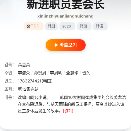
新进职员姜会长
xinjinzhiyuanjianghuichang
드라마
韩剧
2026
韩国
韩语
바로보기
감독：
高慧真
주연：
李濬荣
/
孙贤周
/
李周明
/
全慧珍
/
晋久
년도：
1783274421(韩国)
조회：
第12集完结
내용：
改编自同名小说。 韩国10大财阀崔成集团的会长姜龙浩
在宣布隐退后，与从天而降的新员工相撞，莫名其妙进入该
员工身体后发生的故事。
[열기]