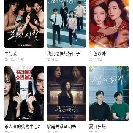
罪与爱
我们愉快的好日子
红色珍珠
罪与爱
我们愉快的好日子
红色珍珠
第10集完结
第91集
第100集
정명철
김성혁
严贤京
尹仲勋
朴真熙
李甫姫
金贤叙
申正允
李元宗
警察、毒枭、卧底
一場緊張刺激、生
【SPOTV新闻 =
特工和间谍——权
死攸關的較量，在
记者 姜孝珍】演员
力体系的各个层面
世界上最完美的男
朴真熙即将全面回
都在崩溃瓦解。在
人和笨拙的女人之
归荧屏。据SPOTV
看似合法的警察等
間展開！這是一部
新闻7日报道，朴
级制度背后，隐藏
由不同世代的人共
真熙将主演KBS新
着一座被腐败、欲
同寫的浪漫家庭
日播剧《红珍
望和隐秘权力游戏
劇，每個人都渴望
珠》。自1996年电
所掌控的城市，人
成為自己人生的主
视剧《开始》以
杀人者的购物中心2
家庭关系证明书
夏日狂热
杀人者的购物中心2
家庭关系证明书
夏日狂热
的生命在这里只是
角。
来，朴真熙出演过
第6集
第21集
第1集